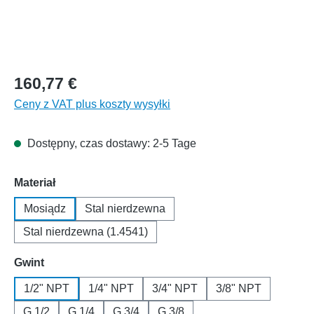
160,77 €
Ceny z VAT plus koszty wysyłki
Dostępny, czas dostawy: 2-5 Tage
Wybierz
Materiał
Mosiądz
Stal nierdzewna
Stal nierdzewna (1.4541)
Wybierz
Gwint
1/2" NPT
1/4" NPT
3/4" NPT
3/8" NPT
G 1/2
G 1/4
G 3/4
G 3/8