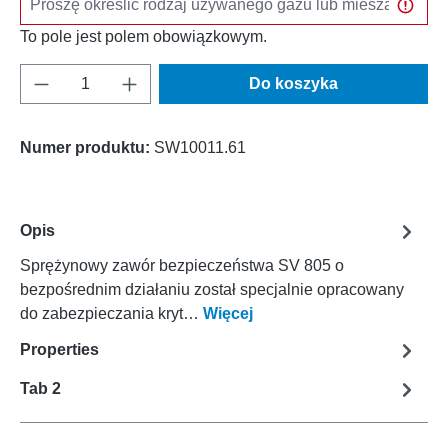
To pole jest polem obowiązkowym.
Ilość produktu: Wprowadź żądaną ilość lub u
Do koszyka
Numer produktu:
SW10011.61
Opis
Sprężynowy zawór bezpieczeństwa SV 805 o
bezpośrednim działaniu został specjalnie opracowany
do zabezpieczania kryt…
Więcej
Properties
Tab 2