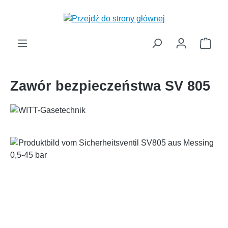
wnej zawartości
Kosz
Zawór bezpieczeństwa SV 805
Pomiń galerię zdjęć