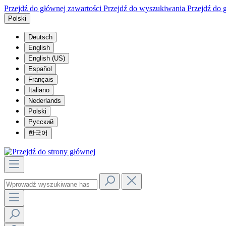
Przejdź do głównej zawartości
Przejdź do wyszukiwania
Przejdź do 
Polski
Deutsch
English
English (US)
Español
Français
Italiano
Nederlands
Polski
Русский
한국어