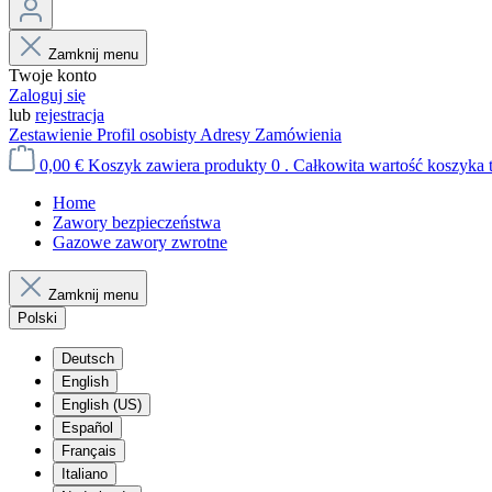
Zamknij menu
Twoje konto
Zaloguj się
lub
rejestracja
Zestawienie
Profil osobisty
Adresy
Zamówienia
0,00 €
Koszyk zawiera produkty 0 . Całkowita wartość koszyka t
Home
Zawory bezpieczeństwa
Gazowe zawory zwrotne
Zamknij menu
Polski
Deutsch
English
English (US)
Español
Français
Italiano