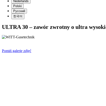
Nederlands
Polski
Русский
한국어
ULTRA 30 – zawór zwrotny o ultra wysokie
Pomiń galerię zdjęć