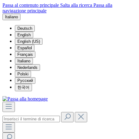
Passa al contenuto principale
Salta alla ricerca
Passa alla
navigazione principale
Italiano
Deutsch
English
English (US)
Español
Français
Italiano
Nederlands
Polski
Русский
한국어