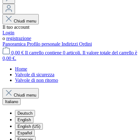
Chiudi menu
Il tuo account
Login
o
registrazione
Panoramica
Profilo personale
Indirizzi
Ordini
0,00 €
Il carrello contiene 0 articoli. Il valore totale del carrello è
0,00 €.
Home
Valvole di sicurezza
Valvole di non ritorno
Chiudi menu
Italiano
Deutsch
English
English (US)
Español
Français