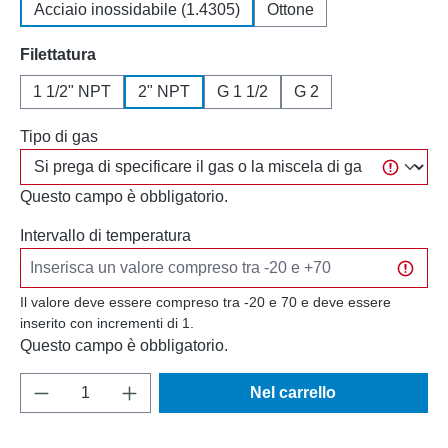
Acciaio inossidabile (1.4305)
Ottone
Seleziona
Filettatura
1 1/2" NPT
2" NPT
G 1 1/2
G 2
Tipo di gas
Questo campo è obbligatorio.
Intervallo di temperatura
Il valore deve essere compreso tra -20 e 70 e deve essere
inserito con incrementi di 1.
Questo campo è obbligatorio.
Quantità del prodotto: inserisci la quantità d
Nel carrello