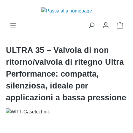
nuto principale
Il ca
ULTRA 35 – Valvola di non
ritorno/valvola di ritegno Ultra
Performance: compatta,
silenziosa, ideale per
applicazioni a bassa pressione
Salta la galleria di immagini