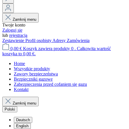
Zamknij menu
Twoje konto
Zaloguj się
lub
rejestracja
Zestawienie
Profil osobisty
Adresy
Zamówienia
0,00 €
Koszyk zawiera produkty 0 . Całkowita wartość
koszyka to 0,00 €.
Home
Wszystkie produkty
Zawory bezpieczeństwa
Bezpieczniki gazowe
Zabezpieczenia przed cofaniem się gazu
Kontakt
Zamknij menu
Polski
Deutsch
English