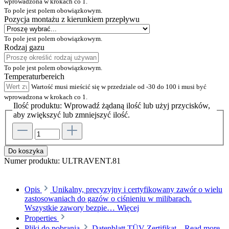
wprowadzona w krokach co 1.
To pole jest polem obowiązkowym.
Pozycja montażu z kierunkiem przepływu
To pole jest polem obowiązkowym.
Rodzaj gazu
To pole jest polem obowiązkowym.
Temperaturbereich
Wartość musi mieścić się w przedziale od -30 do 100 i musi być
wprowadzona w krokach co 1.
Ilość produktu: Wprowadź żądaną ilość lub użyj przycisków,
aby zwiększyć lub zmniejszyć ilość.
Do koszyka
Numer produktu:
ULTRAVENT.81
Opis
Unikalny, precyzyjny i certyfikowany zawór o wielu
zastosowaniach do gazów o ciśnieniu w milibarach.
Wszystkie zawory bezpie…
Więcej
Properties
Pliki do pobrania
Datenblatt TÜV-Zertifikat...
Read more