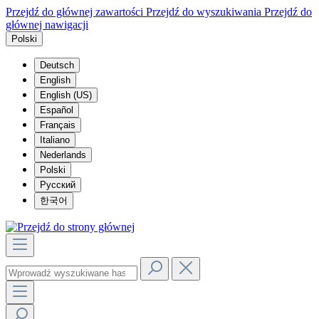
Przejdź do głównej zawartości
Przejdź do wyszukiwania
Przejdź do
głównej nawigacji
Polski
Deutsch
English
English (US)
Español
Français
Italiano
Nederlands
Polski
Русский
한국어