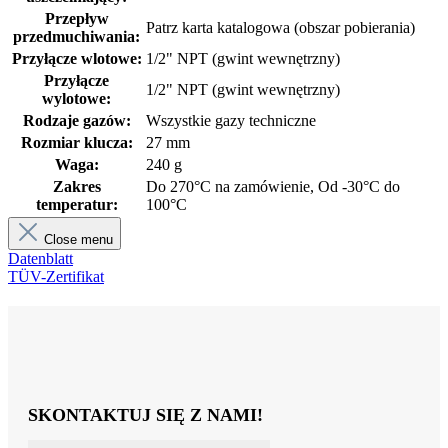
Przepływ
Patrz karta katalogowa (obszar pobierania)
przedmuchiwania:
Przyłącze wlotowe:
1/2" NPT (gwint wewnętrzny)
Przyłącze
1/2" NPT (gwint wewnętrzny)
wylotowe:
Rodzaje gazów:
Wszystkie gazy techniczne
Rozmiar klucza:
27 mm
Waga:
240 g
Zakres
Do 270°C na zamówienie, Od -30°C do
temperatur:
100°C
Close menu
Datenblatt
TÜV-Zertifikat
SKONTAKTUJ SIĘ Z NAMI!