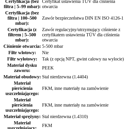
Certyfikacja (bez
Certyfikat ustawienia TÜV dla ciśnienia
filtra | 5–99 mbar):
otwarcia
Certyfikacja (bez
filtra | 100–500
Zawór bezpieczeństwa DIN EN ISO 4126-1
mbar):
Certyfikacja (z
Zawór regulacyjny/utrzymujący ciśnienie z
filtrem | 5–500
certyfikatem ustawienia TÜV dla ciśnienia
mbar):
otwarcia
Ciśnienie otwarcia:
5-500 mbar
Filtr wlotowy:
Nie
Filtr wylotowy:
Tak (z opcją NPT, gwint calowy na wylocie)
Materiał dysku
PEEK
zaworu:
Materiał obudowy:
Stal nierdzewna (1.4404)
Materiał
pierścienia
FKM, inne materiały na zamówienie
uszczelniającego:
Materiał
pierścienia
FKM, inne materiały na zamówienie
uszczelniającego:
Materiał sprężyny:
Stal nierdzewna (1.4310)
Materiał
FKM
uszczelniający: