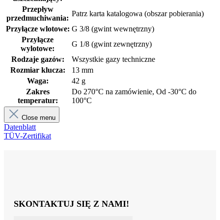
Przepływ
Patrz karta katalogowa (obszar pobierania)
przedmuchiwania:
Przyłącze wlotowe:
G 3/8 (gwint wewnętrzny)
Przyłącze
G 1/8 (gwint zewnętrzny)
wylotowe:
Rodzaje gazów:
Wszystkie gazy techniczne
Rozmiar klucza:
13 mm
Waga:
42 g
Zakres
Do 270°C na zamówienie, Od -30°C do
temperatur:
100°C
Close menu
Datenblatt
TÜV-Zertifikat
SKONTAKTUJ SIĘ Z NAMI!