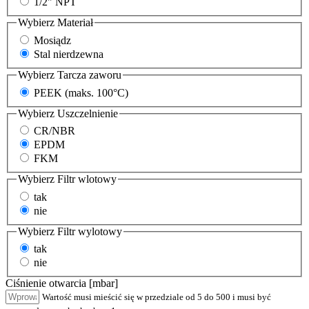
1/2" NPT
Wybierz
Materiał
Mosiądz
Stal nierdzewna
Wybierz
Tarcza zaworu
PEEK (maks. 100°C)
Wybierz
Uszczelnienie
CR/NBR
EPDM
FKM
Wybierz
Filtr wlotowy
tak
nie
Wybierz
Filtr wylotowy
tak
nie
Ciśnienie otwarcia [mbar]
Wartość musi mieścić się w przedziale od 5 do 500 i musi być