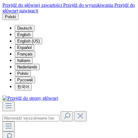
Przejdź do głównej zawartości
Przejdź do wyszukiwania
Przejdź do
głównej nawigacji
Polski
Deutsch
English
English (US)
Español
Français
Italiano
Nederlands
Polski
Русский
한국어