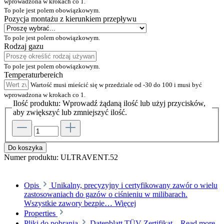
wprowadzona w krokach co 1.
To pole jest polem obowiązkowym.
Pozycja montażu z kierunkiem przepływu
To pole jest polem obowiązkowym.
Rodzaj gazu
To pole jest polem obowiązkowym.
Temperaturbereich
Wartość musi mieścić się w przedziale od -30 do 100 i musi być
wprowadzona w krokach co 1.
Ilość produktu: Wprowadź żądaną ilość lub użyj przycisków,
aby zwiększyć lub zmniejszyć ilość.
Do koszyka
Numer produktu:
ULTRAVENT.52
Opis
Unikalny, precyzyjny i certyfikowany zawór o wielu
zastosowaniach do gazów o ciśnieniu w milibarach.
Wszystkie zawory bezpie…
Więcej
Properties
Pliki do pobrania
Datenblatt TÜV-Zertifikat...
Read more