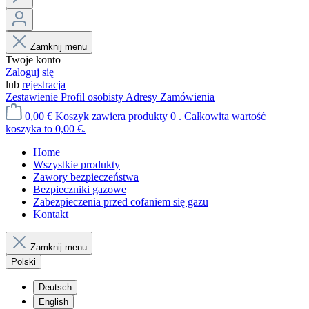
Zamknij menu
Twoje konto
Zaloguj się
lub
rejestracja
Zestawienie
Profil osobisty
Adresy
Zamówienia
0,00 €
Koszyk zawiera produkty 0 . Całkowita wartość
koszyka to 0,00 €.
Home
Wszystkie produkty
Zawory bezpieczeństwa
Bezpieczniki gazowe
Zabezpieczenia przed cofaniem się gazu
Kontakt
Zamknij menu
Polski
Deutsch
English