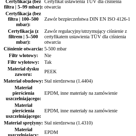
Certyfikacja (bez
Certyfikat ustawienia TÜV dla ciśnienia
filtra | 5–99 mbar):
otwarcia
Certyfikacja (bez
filtra | 100–500
Zawór bezpieczeństwa DIN EN ISO 4126-1
mbar):
Certyfikacja (z
Zawór regulacyjny/utrzymujący ciśnienie z
filtrem | 5–500
certyfikatem ustawienia TÜV dla ciśnienia
mbar):
otwarcia
Ciśnienie otwarcia:
5-500 mbar
Filtr wlotowy:
Nie
Filtr wylotowy:
Tak
Materiał dysku
PEEK
zaworu:
Materiał obudowy:
Stal nierdzewna (1.4404)
Materiał
pierścienia
EPDM, inne materiały na zamówienie
uszczelniającego:
Materiał
pierścienia
EPDM, inne materiały na zamówienie
uszczelniającego:
Materiał sprężyny:
Stal nierdzewna (1.4310)
Materiał
EPDM
uszczelniający: