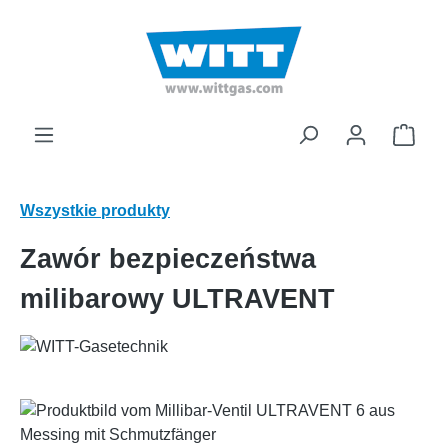
wnej zawartości
Kosz
Wszystkie produkty
Zawór bezpieczeństwa
milibarowy ULTRAVENT
Pomiń galerię zdjęć