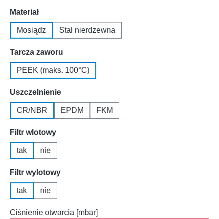
Wybierz
Materiał
Mosiądz
Stal nierdzewna
Wybierz
Tarcza zaworu
PEEK (maks. 100°C)
Wybierz
Uszczelnienie
CR/NBR
EPDM
FKM
Wybierz
Filtr wlotowy
tak
nie
Wybierz
Filtr wylotowy
tak
nie
Ciśnienie otwarcia [mbar]