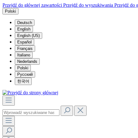
Przejdź do głównej zawartości
Przejdź do wyszukiwania
Przejdź do 
Polski
Deutsch
English
English (US)
Español
Français
Italiano
Nederlands
Polski
Русский
한국어