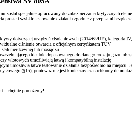
czeństwa SV 805A"
został specjalnie opracowany do zabezpieczania krytycznych elementó
wia proste i szybkie testowanie działania zgodnie z przepisami bezpie
ktywy dotyczącej urządzeń ciśnieniowych (2014/68/UE), kategoria IV
ywidualne ciśnienie otwarcia z oficjalnym certyfikatem TÜV
 stali nierdzewnej lub mosiądzu
szczelniającego idealnie dopasowanego do danego rodzaju gazu lub z
czy wlotowych umożliwiają łatwą i kompatybilną instalację
cym umożliwia łatwe testowanie działania bezpośrednio na miejscu. Je
emysłowego (§15), ponieważ nie jest konieczny czasochłonny demontaż
akt – chętnie pomożemy!