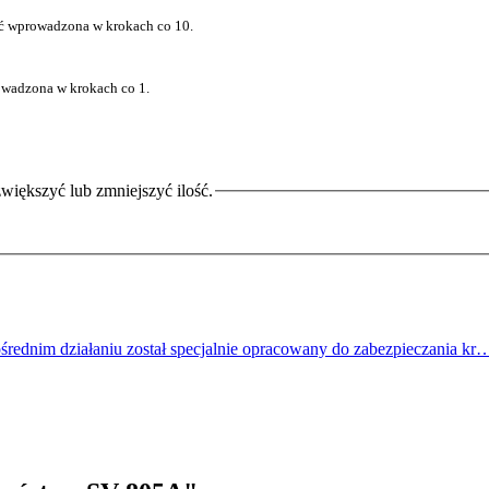
yć wprowadzona w krokach co 10.
rowadzona w krokach co 1.
większyć lub zmniejszyć ilość.
ednim działaniu został specjalnie opracowany do zabezpieczania k