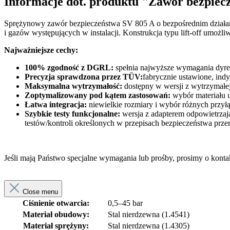
Informacje dot. produktu "Zawór bezpie
Sprężynowy zawór bezpieczeństwa SV 805 A o bezpośrednim działaniu 
i gazów występujących w instalacji. Konstrukcja typu lift-off umożli
Najważniejsze cechy:
100% zgodność z DGRL:
spełnia najwyższe wymagania dyre
Precyzja sprawdzona przez TÜV:
fabrycznie ustawione, ind
Maksymalna wytrzymałość:
dostępny w wersji z wytrzymałej
Zoptymalizowany pod kątem zastosowań:
wybór materiału u
Łatwa integracja:
niewielkie rozmiary i wybór różnych przyłą
Szybkie testy funkcjonalne:
wersja z adapterem odpowietrzają
testów/kontroli określonych w przepisach bezpieczeństwa prz
Jeśli mają Państwo specjalne wymagania lub prośby, prosimy o kont
Close menu
Ciśnienie otwarcia:
0,5–45 bar
Materiał obudowy:
Stal nierdzewna (1.4541)
Materiał sprężyny:
Stal nierdzewna (1.4305)