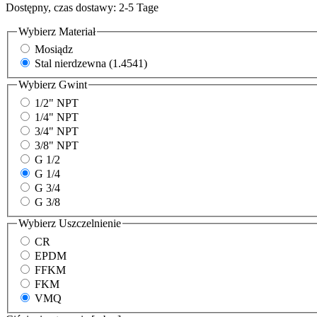
Dostępny, czas dostawy: 2-5 Tage
Wybierz
Materiał
Mosiądz
Stal nierdzewna (1.4541)
Wybierz
Gwint
1/2" NPT
1/4" NPT
3/4" NPT
3/8" NPT
G 1/2
G 1/4
G 3/4
G 3/8
Wybierz
Uszczelnienie
CR
EPDM
FFKM
FKM
VMQ