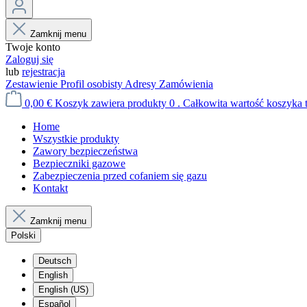
Zamknij menu
Twoje konto
Zaloguj się
lub
rejestracja
Zestawienie
Profil osobisty
Adresy
Zamówienia
0,00 €
Koszyk zawiera produkty 0 . Całkowita wartość koszyka t
Home
Wszystkie produkty
Zawory bezpieczeństwa
Bezpieczniki gazowe
Zabezpieczenia przed cofaniem się gazu
Kontakt
Zamknij menu
Polski
Deutsch
English
English (US)
Español