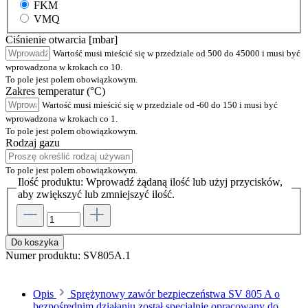
FKM
VMQ
Ciśnienie otwarcia [mbar]
Wartość musi mieścić się w przedziale od 500 do 45000 i musi być
wprowadzona w krokach co 10.
To pole jest polem obowiązkowym.
Zakres temperatur (°C)
Wartość musi mieścić się w przedziale od -60 do 150 i musi być
wprowadzona w krokach co 1.
To pole jest polem obowiązkowym.
Rodzaj gazu
To pole jest polem obowiązkowym.
Ilość produktu: Wprowadź żądaną ilość lub użyj przycisków,
aby zwiększyć lub zmniejszyć ilość.
Do koszyka
Numer produktu:
SV805A.1
Opis
Sprężynowy zawór bezpieczeństwa SV 805 A o
bezpośrednim działaniu został specjalnie opracowany do