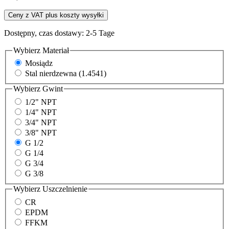
Ceny z VAT plus koszty wysyłki
Dostępny, czas dostawy: 2-5 Tage
Wybierz
Materiał
Mosiądz
Stal nierdzewna (1.4541)
Wybierz
Gwint
1/2" NPT
1/4" NPT
3/4" NPT
3/8" NPT
G 1/2
G 1/4
G 3/4
G 3/8
Wybierz
Uszczelnienie
CR
EPDM
FFKM