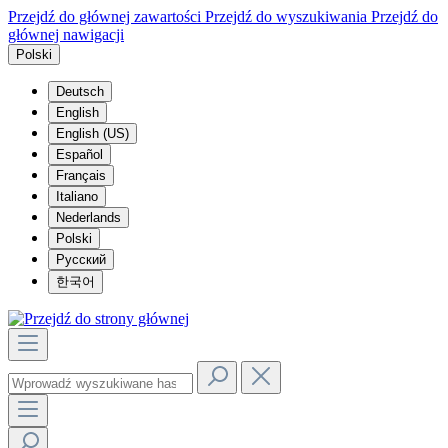
Przejdź do głównej zawartości
Przejdź do wyszukiwania
Przejdź do
głównej nawigacji
Polski
Deutsch
English
English (US)
Español
Français
Italiano
Nederlands
Polski
Русский
한국어