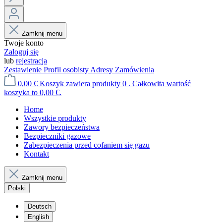
Zamknij menu
Twoje konto
Zaloguj się
lub
rejestracja
Zestawienie
Profil osobisty
Adresy
Zamówienia
0,00 €
Koszyk zawiera produkty 0 . Całkowita wartość
koszyka to 0,00 €.
Home
Wszystkie produkty
Zawory bezpieczeństwa
Bezpieczniki gazowe
Zabezpieczenia przed cofaniem się gazu
Kontakt
Zamknij menu
Polski
Deutsch
English