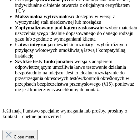
indywidualne ciśnienie otwarcia z oficjalnym certyfikatem
TÜV
Maksymalna wytrzymałość:
dostępny w wersji z
wytrzymałej stali nierdzewnej lub mosiądzu
Zoptymalizowany pod kątem zastosowań:
wybór materiału
uszczelniającego idealnie dopasowanego do danego rodzaju
gazu lub zgodnie z wymaganiami klienta
Łatwa integracja:
niewielkie rozmiary i wybór różnych
przyłączy wlotowych umożliwiają łatwą i kompatybilną
instalację
Szybkie testy funkcjonalne:
wersja z adapterem
odpowietrzającym umożliwia łatwe testowanie działania
bezpośrednio na miejscu. Jest to idealne rozwiązanie do
przestrzegania okresowych testów/kontroli określonych w
przepisach bezpieczeństwa przemysłowego (§15), ponieważ
nie jest konieczny czasochłonny demontaż.
Jeśli mają Państwo specjalne wymagania lub prośby, prosimy o
kontakt – chętnie pomożemy!
Close menu