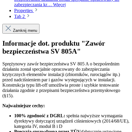
zabezpieczania kr…
Więcej
Properties
Tab 2
Zamknij menu
Informacje dot. produktu "Zawór
bezpieczeństwa SV 805A"
Sprężynowy zawór bezpieczeństwa SV 805 A o bezpośrednim
działaniu został specjalnie opracowany do zabezpieczania
krytycznych elementów instalacji (zbiorników, rurociągów itp.)
przed nadciśnieniem par i gazów występujących w instalacji.
Konstrukcja typu lift-off umożliwia proste i szybkie testowanie
działania zgodnie z przepisami bezpieczeństwa przemysłowego
(§15).
Najważniejsze cechy:
100% zgodność z DGRL:
spełnia najwyższe wymagania
dyrektywy dotyczącej urządzeń ciśnieniowych (2014/68/UE),
kategoria IV, moduł B i D
Precyzja sprawdzona przez TÜV:
fabrycznie ustawione,