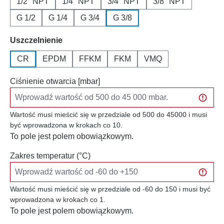
1/2" NPT
1/4" NPT
3/4" NPT
3/8" NPT
G 1/2
G 1/4
G 3/4
G 3/8
Wybierz
Uszczelnienie
CR
EPDM
FFKM
FKM
VMQ
Ciśnienie otwarcia [mbar]
Wartość musi mieścić się w przedziale od 500 do 45000 i musi
być wprowadzona w krokach co 10.
To pole jest polem obowiązkowym.
Zakres temperatur (°C)
Wartość musi mieścić się w przedziale od -60 do 150 i musi być
wprowadzona w krokach co 1.
To pole jest polem obowiązkowym.