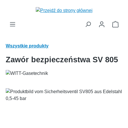
wnej zawartości
Kosz
Wszystkie produkty
Zawór bezpieczeństwa SV 805
Pomiń galerię zdjęć