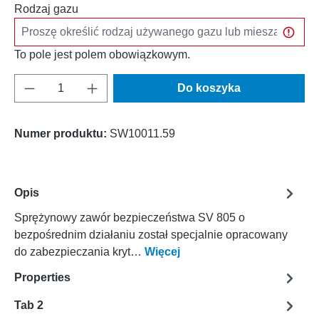
Rodzaj gazu
To pole jest polem obowiązkowym.
Ilość produktu: Wprowadź żądaną ilość lub u
Do koszyka
Numer produktu:
SW10011.59
Opis
Sprężynowy zawór bezpieczeństwa SV 805 o
bezpośrednim działaniu został specjalnie opracowany
do zabezpieczania kryt…
Więcej
Properties
Tab 2