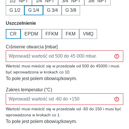
1/2" NPT
1/4" NPT
3/4" NPT
3/8" NPT
G 1/2
G 1/4
G 3/4
G 3/8
Wybierz
Uszczelnienie
CR
EPDM
FFKM
FKM
VMQ
Ciśnienie otwarcia [mbar]
Wartość musi mieścić się w przedziale od 500 do 45000 i musi
być wprowadzona w krokach co 10.
To pole jest polem obowiązkowym.
Zakres temperatur (°C)
Wartość musi mieścić się w przedziale od -60 do 150 i musi być
wprowadzona w krokach co 1.
To pole jest polem obowiązkowym.