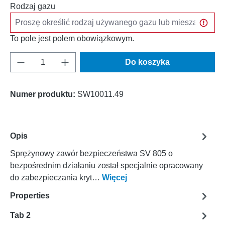
Rodzaj gazu
To pole jest polem obowiązkowym.
Ilość produktu: Wprowadź żądaną ilość lub u
Do koszyka
Numer produktu:
SW10011.49
Opis
Sprężynowy zawór bezpieczeństwa SV 805 o
bezpośrednim działaniu został specjalnie opracowany
do zabezpieczania kryt…
Więcej
Properties
Tab 2