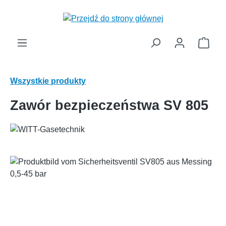
wnej zawartości
Kosz
Wszystkie produkty
Zawór bezpieczeństwa SV 805
Pomiń galerię zdjęć