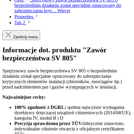
bezpośrednim działaniu został specjalnie opracowany do
zabezpieczania kryt…
Więcej
Properties
Tab 2
Zamknij menu
Informacje dot. produktu "Zawór
bezpieczeństwa SV 805"
Sprężynowy zawór bezpieczeństwa SV 805 o bezpośrednim
działaniu został specjalnie opracowany do zabezpieczania
krytycznych elementów instalacji (zbiorników, rurociągów itp.)
przed nadciśnieniem par i gazów występujących w instalacji.
Najważniejsze cechy:
100% zgodność z DGRL:
spełnia najwyższe wymagania
dyrektywy dotyczącej urządzeń ciśnieniowych (2014/68/UE),
kategoria IV, moduł B i D
Precyzja sprawdzona przez TÜV:
fabrycznie ustawione,
indywidualne ciśnienie otwarcia z oficjalnym certyfikatem