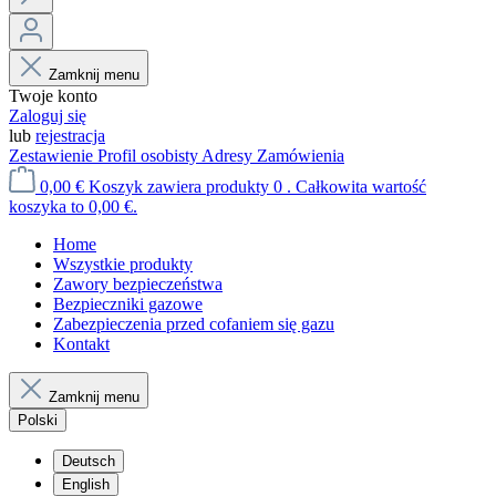
Zamknij menu
Twoje konto
Zaloguj się
lub
rejestracja
Zestawienie
Profil osobisty
Adresy
Zamówienia
0,00 €
Koszyk zawiera produkty 0 . Całkowita wartość
koszyka to 0,00 €.
Home
Wszystkie produkty
Zawory bezpieczeństwa
Bezpieczniki gazowe
Zabezpieczenia przed cofaniem się gazu
Kontakt
Zamknij menu
Polski
Deutsch
English