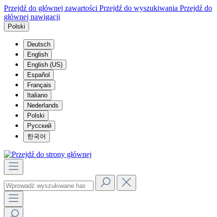
Przejdź do głównej zawartości
Przejdź do wyszukiwania
Przejdź do
głównej nawigacji
Polski
Deutsch
English
English (US)
Español
Français
Italiano
Nederlands
Polski
Русский
한국어