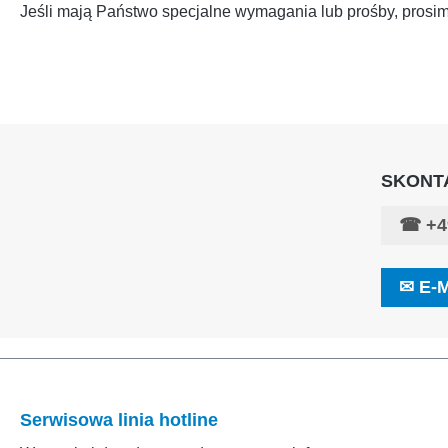
Jeśli mają Państwo specjalne wymagania lub prośby, prosi
SKONTA
☎
+4
✉
E-M
Serwisowa linia hotline