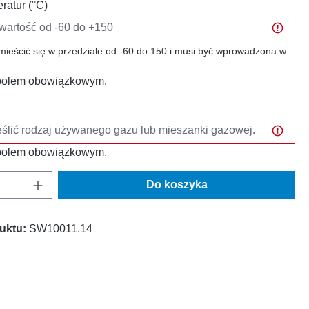
ratur (°C)
mieścić się w przedziale od -60 do 150 i musi być wprowadzona w
t polem obowiązkowym.
t polem obowiązkowym.
oduktu: Wprowadź żądaną ilość lub użyj prz
Do koszyka
uktu:
SW10011.14