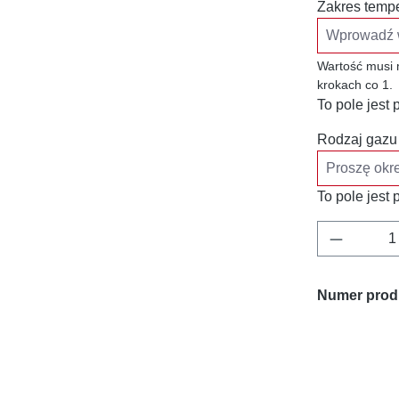
Zakres tempe
Wartość musi 
krokach co 1.
To pole jes
Rodzaj gazu
To pole jes
Ilość pr
Numer prod