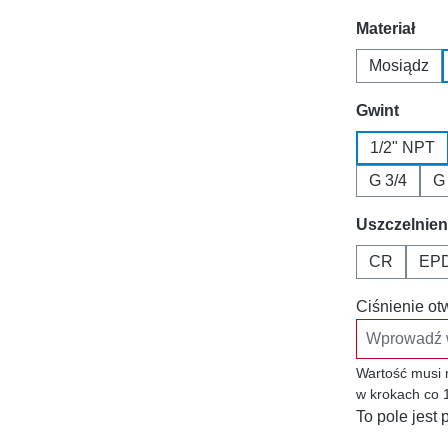
Wybierz
Materiał
Mosiądz
Wybierz
Gwint
1/2" NPT
G 3/4
G
Wybierz
Uszczelnien
CR
EP
Ciśnienie ot
Wartość musi 
w krokach co 
To pole jes