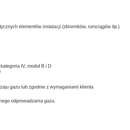
znych elementów instalacji (zbiorników, rurociągów itp.)
ategoria IV, moduł B i D
V
zaju gazu lub zgodnie z wymaganiami klienta
ę
anego odprowadzania gazu.