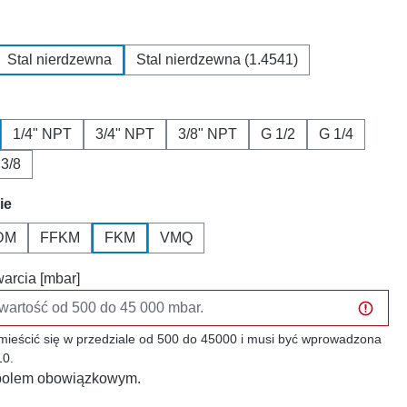
Stal nierdzewna
Stal nierdzewna (1.4541)
1/4" NPT
3/4" NPT
3/8" NPT
G 1/2
G 1/4
 3/8
ie
DM
FFKM
FKM
VMQ
warcia [mbar]
mieścić się w przedziale od 500 do 45000 i musi być wprowadzona
10.
t polem obowiązkowym.