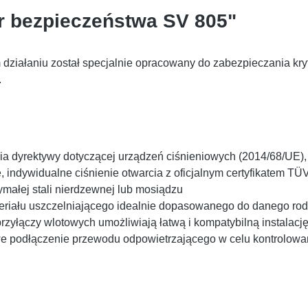
ór bezpieczeństwa SV 805"
ałaniu został specjalnie opracowany do zabezpieczania krytyc
.
 dyrektywy dotyczącej urządzeń ciśnieniowych (2014/68/UE), k
, indywidualne ciśnienie otwarcia z oficjalnym certyfikatem TÜ
ymałej stali nierdzewnej lub mosiądzu
riału uszczelniającego idealnie dopasowanego do danego rod
przyłączy wlotowych umożliwiają łatwą i kompatybilną instalacj
twe podłączenie przewodu odpowietrzającego w celu kontrolow