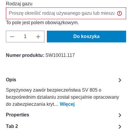
Rodzaj gazu
To pole jest polem obowiązkowym.
Ilość produktu: Wprowadź żądaną ilość lub u
Do koszyka
Numer produktu:
SW10011.117
Opis
Sprężynowy zawór bezpieczeństwa SV 805 o
bezpośrednim działaniu został specjalnie opracowany
do zabezpieczania kryt…
Więcej
Properties
Tab 2