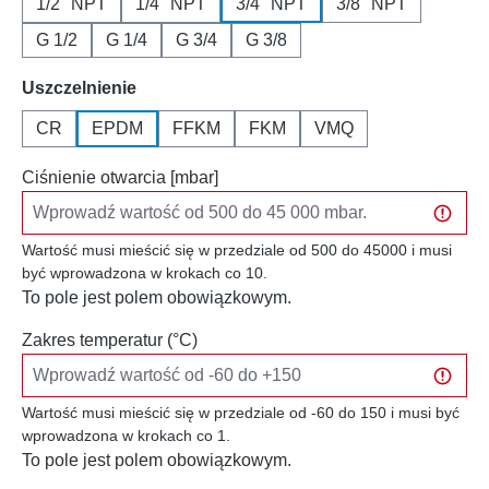
1/2" NPT
1/4" NPT
3/4" NPT
3/8" NPT
G 1/2
G 1/4
G 3/4
G 3/8
Wybierz
Uszczelnienie
CR
EPDM
FFKM
FKM
VMQ
Ciśnienie otwarcia [mbar]
Wartość musi mieścić się w przedziale od 500 do 45000 i musi
być wprowadzona w krokach co 10.
To pole jest polem obowiązkowym.
Zakres temperatur (°C)
Wartość musi mieścić się w przedziale od -60 do 150 i musi być
wprowadzona w krokach co 1.
To pole jest polem obowiązkowym.