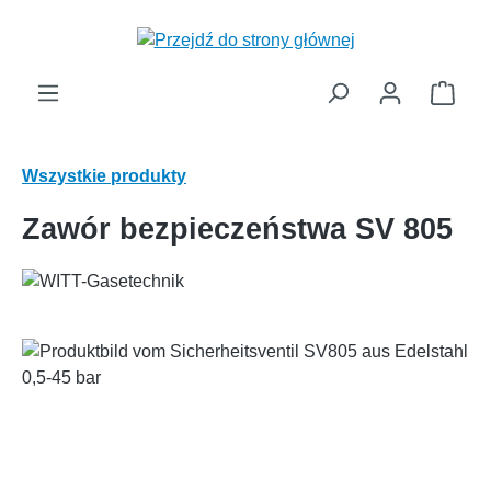
wnej zawartości
Kosz
Wszystkie produkty
Zawór bezpieczeństwa SV 805
Pomiń galerię zdjęć