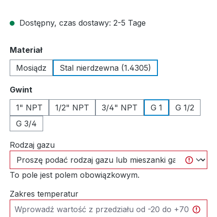
Dostępny, czas dostawy: 2-5 Tage
Wybierz
Materiał
Mosiądz
Stal nierdzewna (1.4305)
Wybierz
Gwint
1" NPT
1/2" NPT
3/4" NPT
G 1
G 1/2
G 3/4
Rodzaj gazu
To pole jest polem obowiązkowym.
Zakres temperatur