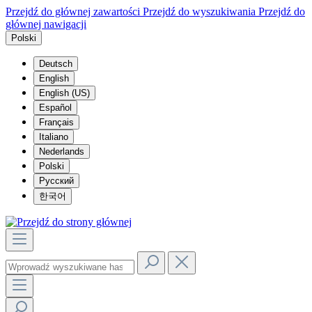
Przejdź do głównej zawartości
Przejdź do wyszukiwania
Przejdź do
głównej nawigacji
Polski
Deutsch
English
English (US)
Español
Français
Italiano
Nederlands
Polski
Русский
한국어