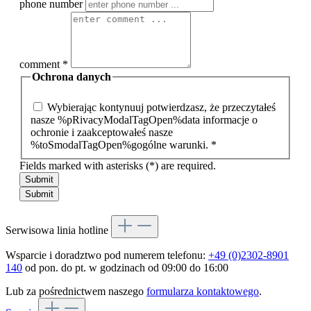
phone number
comment
*
Ochrona danych
Wybierając kontynuuj potwierdzasz, że przeczytałeś
nasze %pRivacyModalTagOpen%data informacje o
ochronie i zaakceptowałeś nasze
%toSmodalTagOpen%gogólne warunki.
*
Fields marked with asterisks (*) are required.
Submit
Serwisowa linia hotline
Wsparcie i doradztwo pod numerem telefonu:
+49 (0)2302-8901
140
od pon. do pt. w godzinach od 09:00 do 16:00
Lub za pośrednictwem naszego
formularza kontaktowego
.