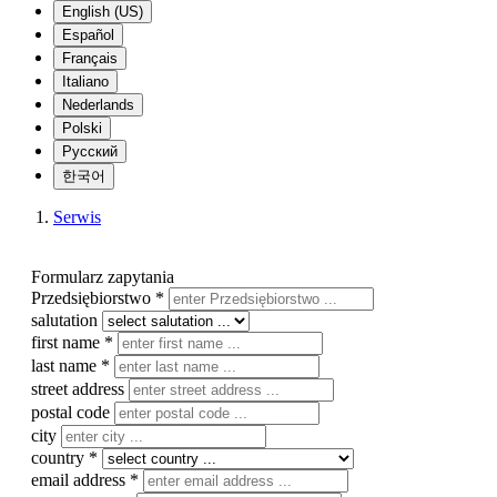
English (US)
Español
Français
Italiano
Nederlands
Polski
Русский
한국어
Serwis
Formularz zapytania
Przedsiębiorstwo
*
salutation
first name
*
last name
*
street address
postal code
city
country
*
email address
*