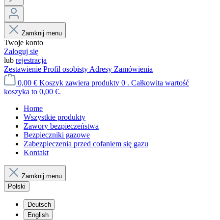
Zamknij menu
Twoje konto
Zaloguj się
lub
rejestracja
Zestawienie
Profil osobisty
Adresy
Zamówienia
0,00 €
Koszyk zawiera produkty 0 . Całkowita wartość
koszyka to 0,00 €.
Home
Wszystkie produkty
Zawory bezpieczeństwa
Bezpieczniki gazowe
Zabezpieczenia przed cofaniem się gazu
Kontakt
Zamknij menu
Polski
Deutsch
English