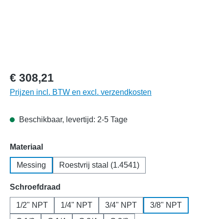
€ 308,21
Prijzen incl. BTW en excl. verzendkosten
Beschikbaar, levertijd: 2-5 Tage
Selecteer
Materiaal
Messing
Roestvrij staal (1.4541)
Selecteer
Schroefdraad
1/2" NPT
1/4" NPT
3/4" NPT
3/8" NPT