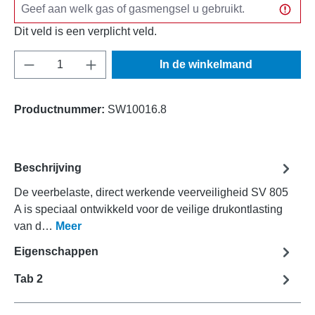
Dit veld is een verplicht veld.
Producthoeveelheid: Voer de gewenste hoeve
In de winkelmand
Productnummer:
SW10016.8
Beschrijving
De veerbelaste, direct werkende veerveiligheid SV 805
A is speciaal ontwikkeld voor de veilige drukontlasting
van d…
Meer
Eigenschappen
Tab 2