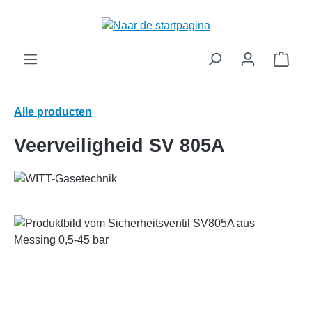
hoofdinhoud
Wink
Alle producten
Veerveiligheid SV 805A
Afbeeldingengalerij overslaan