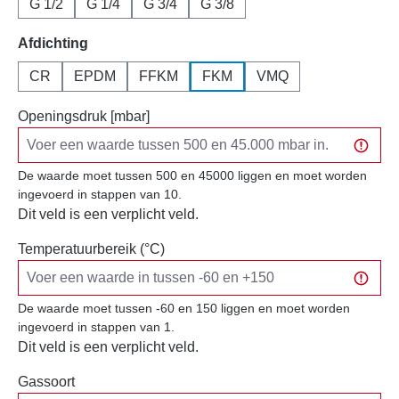
G 1/2
G 1/4
G 3/4
G 3/8
Selecteer
Afdichting
CR
EPDM
FFKM
FKM
VMQ
Openingsdruk [mbar]
De waarde moet tussen 500 en 45000 liggen en moet worden
ingevoerd in stappen van 10.
Dit veld is een verplicht veld.
Temperatuurbereik (°C)
De waarde moet tussen -60 en 150 liggen en moet worden
ingevoerd in stappen van 1.
Dit veld is een verplicht veld.
Gassoort