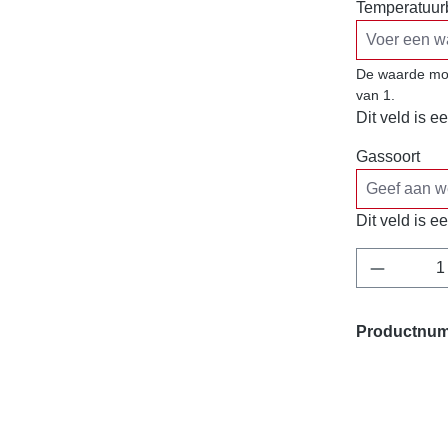
Temperatuurb
De waarde moe
van 1.
Dit veld is ee
Gassoort
Dit veld is ee
Producth
Productnu