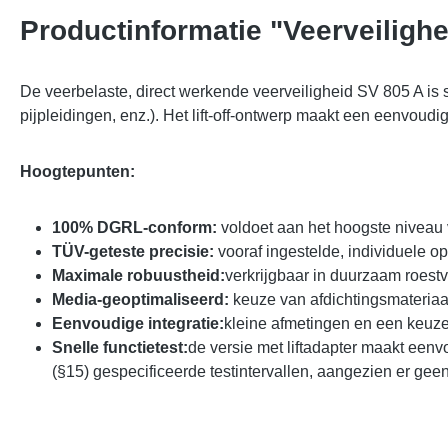
Productinformatie "Veerveiligh
De veerbelaste, direct werkende veerveiligheid SV 805 A is 
pijpleidingen, enz.). Het lift-off-ontwerp maakt een eenvoudi
Hoogtepunten:
100% DGRL-conform:
voldoet aan het hoogste niveau 
TÜV-geteste precisie:
vooraf ingestelde, individuele op
Maximale robuustheid:
verkrijgbaar in duurzaam roestvr
Media-geoptimaliseerd:
keuze van afdichtingsmateriaal
Eenvoudige integratie:
kleine afmetingen en een keuze
Snelle functietest:
de versie met liftadapter maakt eenvou
(§15) gespecificeerde testintervallen, aangezien er gee