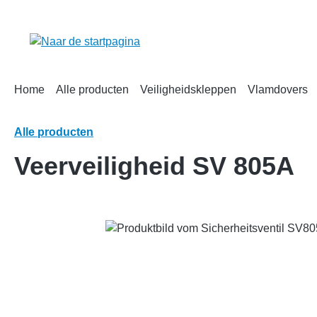
oekopdracht
Ga naar de hoofdnavigatie
Home
Alle producten
Veiligheidskleppen
Vlamdovers
Alle producten
Veerveiligheid SV 805A
Afbeeldingengalerij overslaan