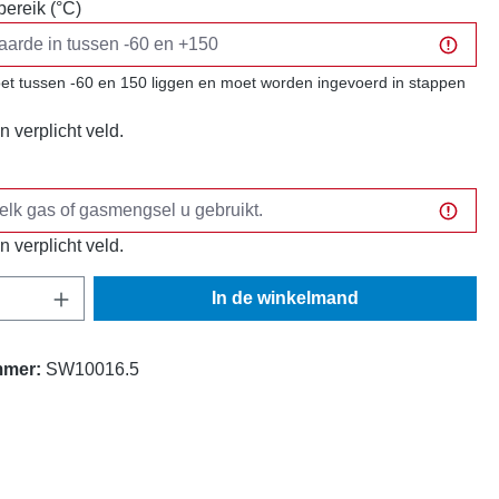
ereik (°C)
t tussen -60 en 150 liggen en moet worden ingevoerd in stappen
n verplicht veld.
n verplicht veld.
oeveelheid: Voer de gewenste hoeveelheid 
In de winkelmand
mmer:
SW10016.5