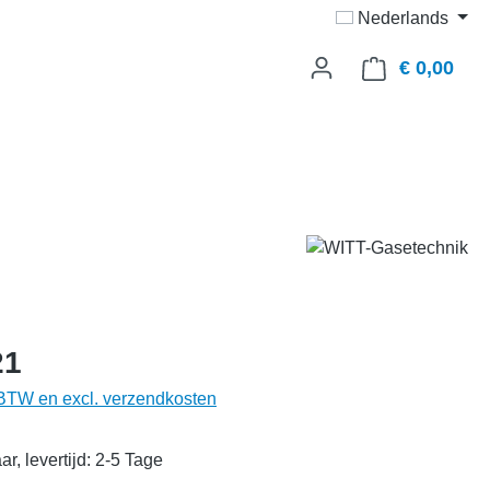
Nederlands
€ 0,00
Wink
21
. BTW en excl. verzendkosten
r, levertijd: 2-5 Tage