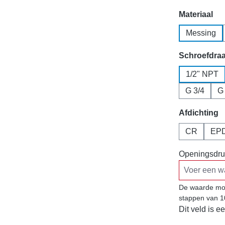
Selecteer
Materiaal
Messing
Selecteer
Schroefdra
1/2" NPT
G 3/4
G
Selecteer
Afdichting
CR
EP
Openingsdru
De waarde moe
stappen van 1
Dit veld is ee