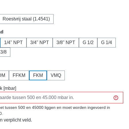
Roestvrij staal (1.4541)
ad
1/4" NPT
3/4" NPT
3/8" NPT
G 1/2
G 1/4
 3/8
DM
FFKM
FKM
VMQ
k [mbar]
t tussen 500 en 45000 liggen en moet worden ingevoerd in
0.
n verplicht veld.