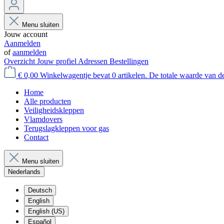
Menu sluiten
Jouw account
Aanmelden
of
aanmelden
Overzicht
Jouw profiel
Adressen
Bestellingen
€ 0,00
Winkelwagentje bevat 0 artikelen. De totale waarde van d
Home
Alle producten
Veiligheidskleppen
Vlamdovers
Terugslagkleppen voor gas
Contact
Menu sluiten
Nederlands
Deutsch
English
English (US)
Español