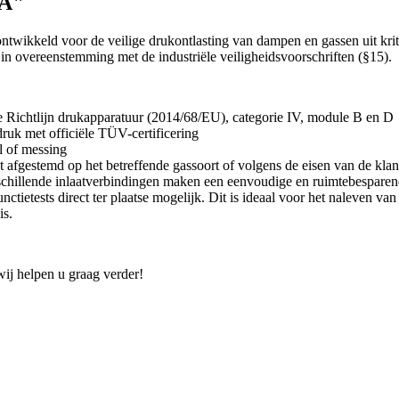
5A"
twikkeld voor de veilige drukontlasting van dampen en gassen uit kritis
in overeenstemming met de industriële veiligheidsvoorschriften (§15).
e Richtlijn drukapparatuur (2014/68/EU), categorie IV, module B en D
ruk met officiële TÜV-certificering
al of messing
t afgestemd op het betreffende gassoort of volgens de eisen van de klan
schillende inlaatverbindingen maken een eenvoudige en ruimtebesparend
ctietests direct ter plaatse mogelijk. Dit is ideaal voor het naleven van
is.
wij helpen u graag verder!