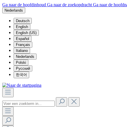
Ga naar de hoofdinhoud
Ga naar de zoekopdracht
Ga naar de hoofdn
Nederlands
Deutsch
English
English (US)
Español
Français
Italiano
Nederlands
Polski
Русский
한국어