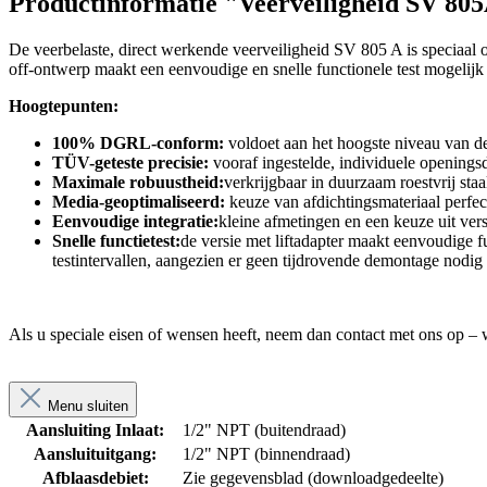
Productinformatie "Veerveiligheid SV 80
De veerbelaste, direct werkende veerveiligheid SV 805 A is speciaal on
off-ontwerp maakt een eenvoudige en snelle functionele test mogelijk 
Hoogtepunten:
100% DGRL-conform:
voldoet aan het hoogste niveau van d
TÜV-geteste precisie:
vooraf ingestelde, individuele openingsd
Maximale robuustheid:
verkrijgbaar in duurzaam roestvrij sta
Media-geoptimaliseerd:
keuze van afdichtingsmateriaal perfec
Eenvoudige integratie:
kleine afmetingen en een keuze uit ver
Snelle functietest:
de versie met liftadapter maakt eenvoudige fun
testintervallen, aangezien er geen tijdrovende demontage nodig 
Als u speciale eisen of wensen heeft, neem dan contact met ons op – 
Menu sluiten
Aansluiting Inlaat:
1/2" NPT (buitendraad)
Aansluituitgang:
1/2" NPT (binnendraad)
Afblaasdebiet:
Zie gegevensblad (downloadgedeelte)