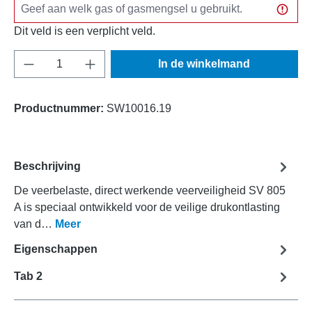
Dit veld is een verplicht veld.
Producthoeveelheid: Voer de gewenste hoeve
In de winkelmand
Productnummer:
SW10016.19
Beschrijving
De veerbelaste, direct werkende veerveiligheid SV 805
A is speciaal ontwikkeld voor de veilige drukontlasting
van d…
Meer
Eigenschappen
Tab 2