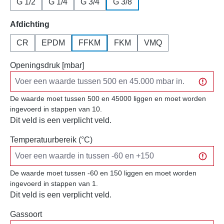
G 1/2
G 1/4
G 3/4
G 3/8
Selecteer
Afdichting
CR
EPDM
FFKM
FKM
VMQ
Openingsdruk [mbar]
De waarde moet tussen 500 en 45000 liggen en moet worden
ingevoerd in stappen van 10.
Dit veld is een verplicht veld.
Temperatuurbereik (°C)
De waarde moet tussen -60 en 150 liggen en moet worden
ingevoerd in stappen van 1.
Dit veld is een verplicht veld.
Gassoort