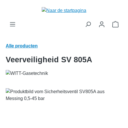
hoofdinhoud
Wink
Alle producten
Veerveiligheid SV 805A
Afbeeldingengalerij overslaan