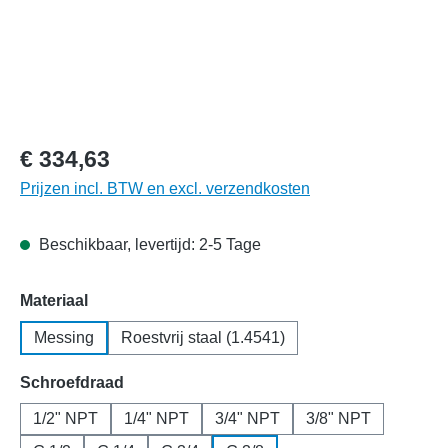
€ 334,63
Prijzen incl. BTW en excl. verzendkosten
Beschikbaar, levertijd: 2-5 Tage
Selecteer
Materiaal
Messing
Roestvrij staal (1.4541)
Selecteer
Schroefdraad
1/2" NPT
1/4" NPT
3/4" NPT
3/8" NPT