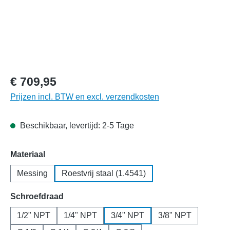
€ 709,95
Prijzen incl. BTW en excl. verzendkosten
Beschikbaar, levertijd: 2-5 Tage
Selecteer
Materiaal
Messing
Roestvrij staal (1.4541)
Selecteer
Schroefdraad
1/2" NPT
1/4" NPT
3/4" NPT
3/8" NPT