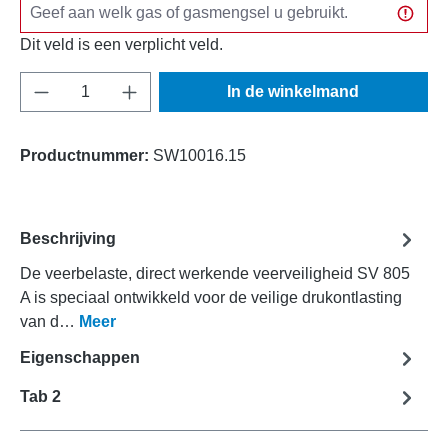
Dit veld is een verplicht veld.
Producthoeveelheid: Voer de gewenste hoeve
In de winkelmand
Productnummer:
SW10016.15
Beschrijving
De veerbelaste, direct werkende veerveiligheid SV 805
A is speciaal ontwikkeld voor de veilige drukontlasting
van d…
Meer
Eigenschappen
Tab 2