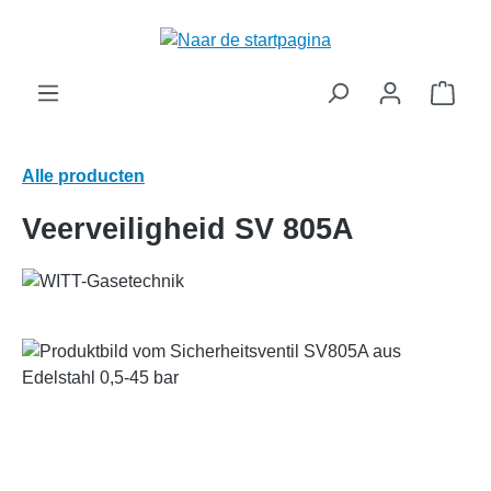
hoofdinhoud
Wink
Alle producten
Veerveiligheid SV 805A
Afbeeldingengalerij overslaan