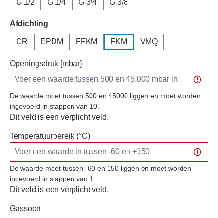
G 1/2
G 1/4
G 3/4
G 3/8
Selecteer
Afdichting
CR
EPDM
FFKM
FKM
VMQ
Openingsdruk [mbar]
De waarde moet tussen 500 en 45000 liggen en moet worden
ingevoerd in stappen van 10.
Dit veld is een verplicht veld.
Temperatuurbereik (°C)
De waarde moet tussen -60 en 150 liggen en moet worden
ingevoerd in stappen van 1.
Dit veld is een verplicht veld.
Gassoort