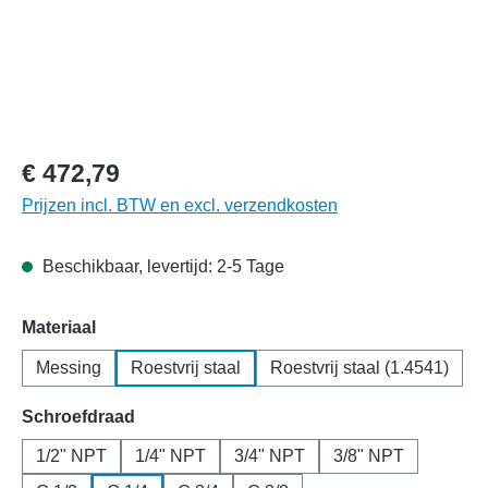
€ 472,79
Prijzen incl. BTW en excl. verzendkosten
Beschikbaar, levertijd: 2-5 Tage
Selecteer
Materiaal
Messing
Roestvrij staal
Roestvrij staal (1.4541)
Selecteer
Schroefdraad
1/2" NPT
1/4" NPT
3/4" NPT
3/8" NPT