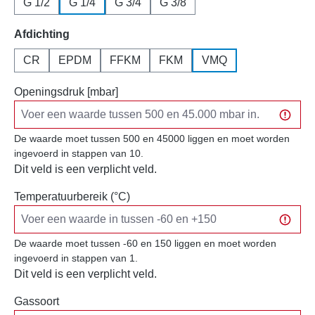
G 1/2
G 1/4
G 3/4
G 3/8
Selecteer
Afdichting
CR
EPDM
FFKM
FKM
VMQ
Openingsdruk [mbar]
De waarde moet tussen 500 en 45000 liggen en moet worden
ingevoerd in stappen van 10.
Dit veld is een verplicht veld.
Temperatuurbereik (°C)
De waarde moet tussen -60 en 150 liggen en moet worden
ingevoerd in stappen van 1.
Dit veld is een verplicht veld.
Gassoort