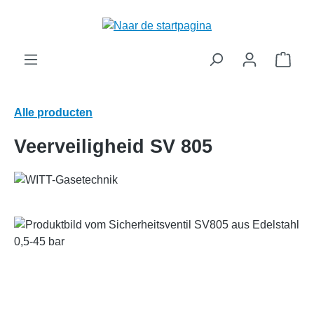
hoofdinhoud
Wink
Alle producten
Veerveiligheid SV 805
Afbeeldingengalerij overslaan