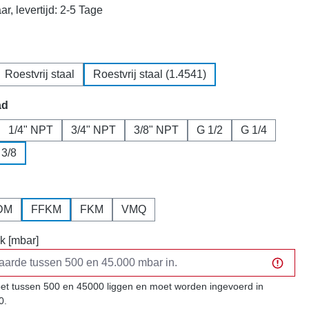
r, levertijd: 2-5 Tage
Roestvrij staal
Roestvrij staal (1.4541)
ad
1/4" NPT
3/4" NPT
3/8" NPT
G 1/2
G 1/4
 3/8
DM
FFKM
FKM
VMQ
k [mbar]
t tussen 500 en 45000 liggen en moet worden ingevoerd in
0.