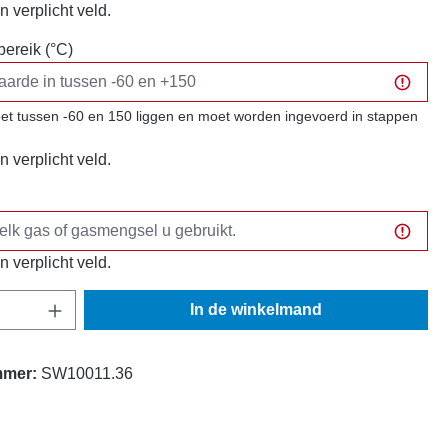
n verplicht veld.
ereik (°C)
t tussen -60 en 150 liggen en moet worden ingevoerd in stappen
n verplicht veld.
n verplicht veld.
oeveelheid: Voer de gewenste hoeveelheid 
In de winkelmand
mmer:
SW10011.36