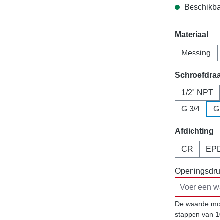
Beschikbaa
Selecteer
Materiaal
Messing
Selecteer
Schroefdra
1/2" NPT
G 3/4
G
Selecteer
Afdichting
CR
EP
Openingsdru
De waarde moe
stappen van 1