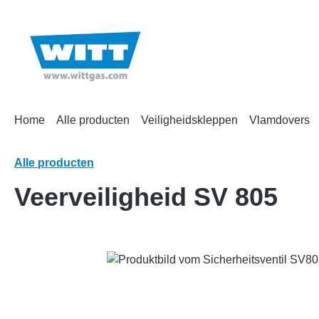
oekopdracht
Ga naar de hoofdnavigatie
Home
Alle producten
Veiligheidskleppen
Vlamdovers
Alle producten
Veerveiligheid SV 805
Afbeeldingengalerij overslaan