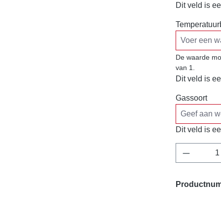
Dit veld is ee
Temperatuurb
De waarde moe
van 1.
Dit veld is ee
Gassoort
Dit veld is ee
Producth
Productnu