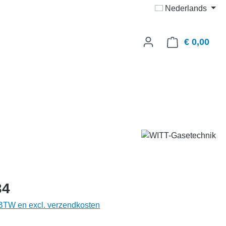
Nederlands
€ 0,00
Wink
34
. BTW en excl. verzendkosten