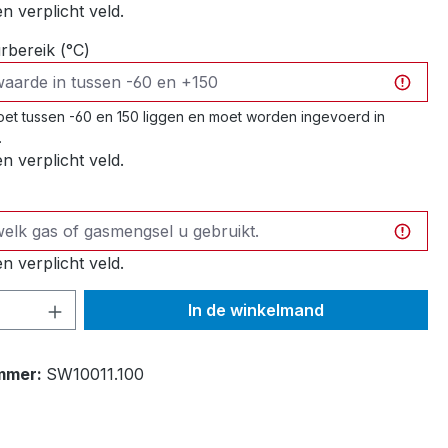
en verplicht veld.
bereik (°C)
et tussen -60 en 150 liggen en moet worden ingevoerd in
.
en verplicht veld.
en verplicht veld.
hoeveelheid: Voer de gewenste hoeveelh
In de winkelmand
mmer:
SW10011.100