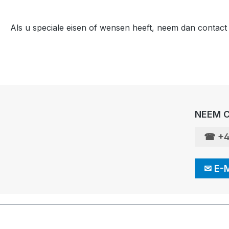
Als u speciale eisen of wensen heeft, neem dan contact 
NEEM C
☎
+4
✉
E-M