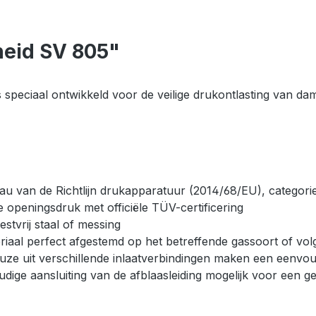
heid SV 805"
s speciaal ontwikkeld voor de veilige drukontlasting van da
au van de Richtlijn drukapparatuur (2014/68/EU), categori
e openingsdruk met officiële TÜV-certificering
stvrij staal of messing
iaal perfect afgestemd op het betreffende gassoort of vol
uze uit verschillende inlaatverbindingen maken een eenvoud
dige aansluiting van de afblaasleiding mogelijk voor een g