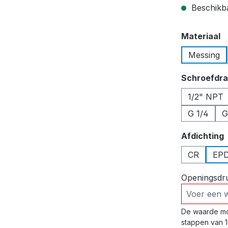
Beschikbaa
Selecteer
Materiaal
Messing
Selecteer
Schroefdr
1/2" NPT
G 1/4
G
Selecteer
Afdichting
CR
EP
Openingsdr
De waarde mo
stappen van 1