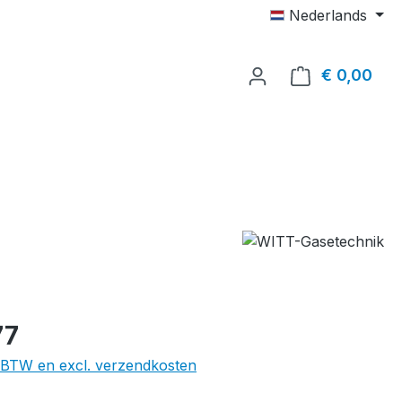
Nederlands
€ 0,00
Wink
77
l. BTW en excl. verzendkosten