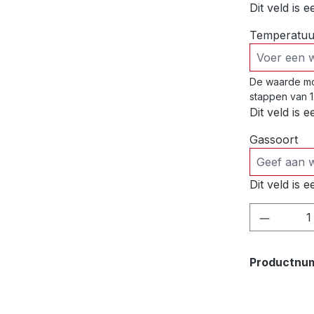
Dit veld is e
Temperatuur
De waarde mo
stappen van 1
Dit veld is e
Gassoort
Dit veld is e
Product
Productnu