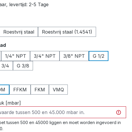
r, levertijd: 2-5 Tage
Roestvrij staal
Roestvrij staal (1.4541)
aad
1/4" NPT
3/4" NPT
3/8" NPT
G 1/2
 3/4
G 3/8
DM
FFKM
FKM
VMQ
uk [mbar]
et tussen 500 en 45000 liggen en moet worden ingevoerd in
0.