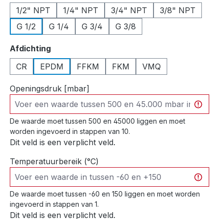
1/2" NPT
1/4" NPT
3/4" NPT
3/8" NPT
G 1/2
G 1/4
G 3/4
G 3/8
Selecteer
Afdichting
CR
EPDM
FFKM
FKM
VMQ
Openingsdruk [mbar]
De waarde moet tussen 500 en 45000 liggen en moet
worden ingevoerd in stappen van 10.
Dit veld is een verplicht veld.
Temperatuurbereik (°C)
De waarde moet tussen -60 en 150 liggen en moet worden
ingevoerd in stappen van 1.
Dit veld is een verplicht veld.