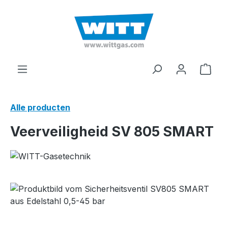
hoofdinhoud
Wink
Alle producten
Veerveiligheid SV 805 SMART
Afbeeldingengalerij overslaan