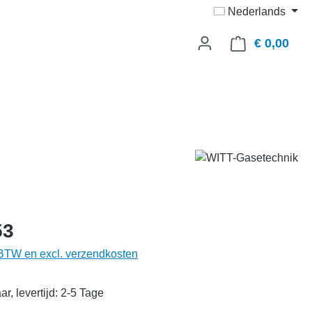
Nederlands
€ 0,00
Wink
53
. BTW en excl. verzendkosten
r, levertijd: 2-5 Tage