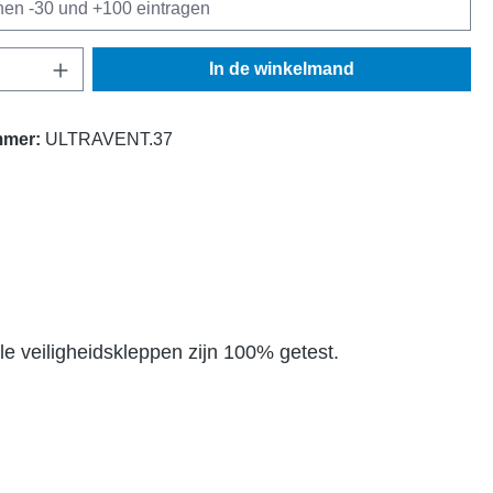
oeveelheid: Voer de gewenste hoeveelheid 
In de winkelmand
mmer:
ULTRAVENT.37
le veiligheidskleppen zijn 100% getest.