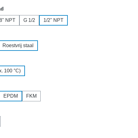
ad
/8" NPT
G 1/2
1/2" NPT
Roestvrij staal
. 100 °C)
EPDM
FKM