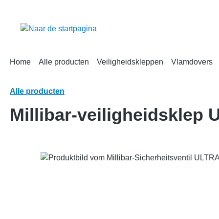
oekopdracht
Ga naar de hoofdnavigatie
Home
Alle producten
Veiligheidskleppen
Vlamdovers
Alle producten
Millibar-veiligheidskle
Afbeeldingengalerij overslaan