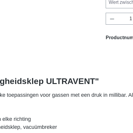
Producth
Productnu
iligheidsklep ULTRAVENT"
jke toepassingen voor gassen met een druk in millibar. Al
 elke richting
gheidsklep, vacuümbreker