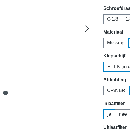
Selecteer
Schroefdra
G 1/8
1
Selecteer
Materiaal
Messing
Selecteer
Klepschijf
PEEK (max
Selecteer
Afdichting
CR/NBR
Selecteer
Inlaatfilter
ja
nee
Selecteer
Uitlaatfilter