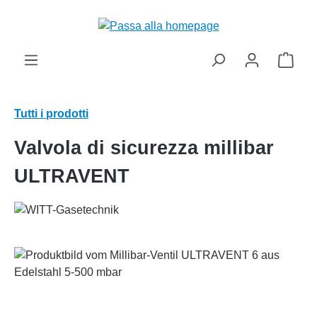
nuto principale
Il ca
Tutti i prodotti
Valvola di sicurezza millibar
ULTRAVENT
Salta la galleria di immagini