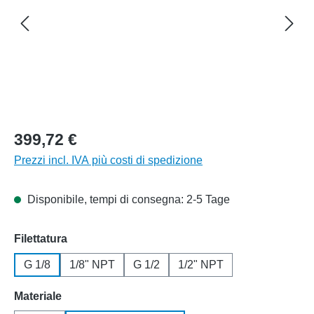
399,72 €
Prezzi incl. IVA più costi di spedizione
Disponibile, tempi di consegna: 2-5 Tage
Seleziona
Filettatura
G 1/8
1/8" NPT
G 1/2
1/2" NPT
Seleziona
Materiale