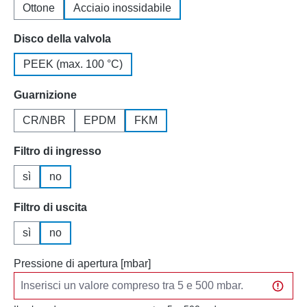
Ottone
Acciaio inossidabile
Seleziona
Disco della valvola
PEEK (max. 100 °C)
Seleziona
Guarnizione
CR/NBR
EPDM
FKM
Seleziona
Filtro di ingresso
sì
no
Seleziona
Filtro di uscita
sì
no
Pressione di apertura [mbar]