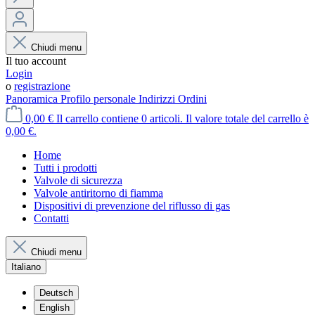
Chiudi menu
Il tuo account
Login
o
registrazione
Panoramica
Profilo personale
Indirizzi
Ordini
0,00 €
Il carrello contiene 0 articoli. Il valore totale del carrello è
0,00 €.
Home
Tutti i prodotti
Valvole di sicurezza
Valvole antiritorno di fiamma
Dispositivi di prevenzione del riflusso di gas
Contatti
Chiudi menu
Italiano
Deutsch
English