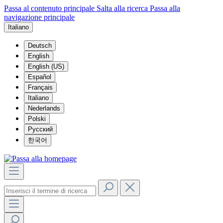
Passa al contenuto principale
Salta alla ricerca
Passa alla
navigazione principale
Italiano
Deutsch
English
English (US)
Español
Français
Italiano
Nederlands
Polski
Русский
한국어