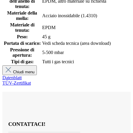
dell'anello di
EPDM, altro materiale su richiesta
tenuta:
Materiale della
Acciaio inossidabile (1.4310)
molla:
Materiale di
EPDM
tenuta:
Peso:
45 g
Portata di scarico:
Vedi scheda tecnica (area download)
Pressione di
5-500 mbar
apertura:
Tipi di gas:
Tutti i gas tecnici
Chiudi menu
Datenblatt
TÜV-Zertifikat
CONTATTACI!