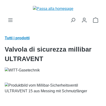
nuto principale
Il ca
Tutti i prodotti
Valvola di sicurezza millibar
ULTRAVENT
Salta la galleria di immagini