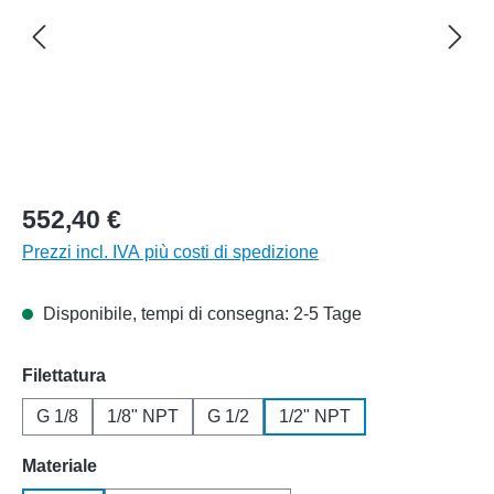
552,40 €
Prezzi incl. IVA più costi di spedizione
Disponibile, tempi di consegna: 2-5 Tage
Seleziona
Filettatura
G 1/8
1/8" NPT
G 1/2
1/2" NPT
Seleziona
Materiale