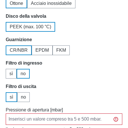
Ottone
Acciaio inossidabile
Seleziona
Disco della valvola
PEEK (max. 100 °C)
Seleziona
Guarnizione
CR/NBR
EPDM
FKM
Seleziona
Filtro di ingresso
sì
no
Seleziona
Filtro di uscita
sì
no
Pressione di apertura [mbar]