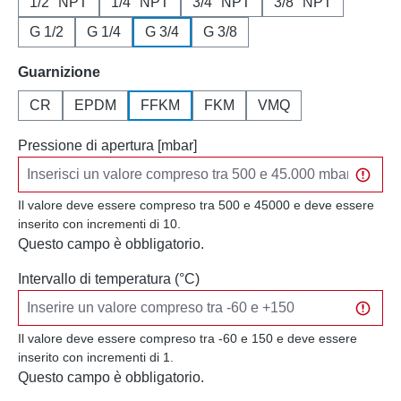
1/2" NPT
1/4" NPT
3/4" NPT
3/8" NPT
G 1/2
G 1/4
G 3/4
G 3/8
Seleziona
Guarnizione
CR
EPDM
FFKM
FKM
VMQ
Pressione di apertura [mbar]
Il valore deve essere compreso tra 500 e 45000 e deve essere
inserito con incrementi di 10.
Questo campo è obbligatorio.
Intervallo di temperatura (°C)
Il valore deve essere compreso tra -60 e 150 e deve essere
inserito con incrementi di 1.
Questo campo è obbligatorio.