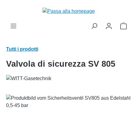
nuto principale
Il ca
Tutti i prodotti
Valvola di sicurezza SV 805
Salta la galleria di immagini