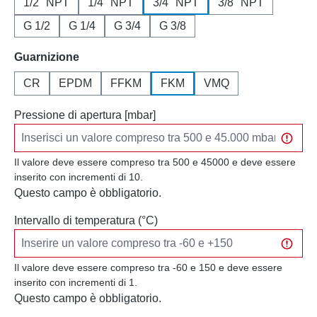
1/2" NPT
1/4" NPT
3/4" NPT
3/8" NPT
G 1/2
G 1/4
G 3/4
G 3/8
Seleziona
Guarnizione
CR
EPDM
FFKM
FKM
VMQ
Pressione di apertura [mbar]
Il valore deve essere compreso tra 500 e 45000 e deve essere
inserito con incrementi di 10.
Questo campo è obbligatorio.
Intervallo di temperatura (°C)
Il valore deve essere compreso tra -60 e 150 e deve essere
inserito con incrementi di 1.
Questo campo è obbligatorio.