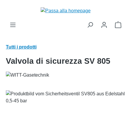
nuto principale
Il ca
Tutti i prodotti
Valvola di sicurezza SV 805
Salta la galleria di immagini