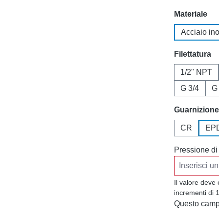
Seleziona
Materiale
Acciaio in
Seleziona
Filettatura
1/2" NPT
G 3/4
G
Seleziona
Guarnizione
CR
EP
Pressione di
Il valore deve
incrementi di 
Questo campo