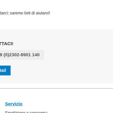
arci: saremo lieti di aiutarvi!
TACI!
9 (0)2302-8901 140
ail
Servizio
Spedizione e consegna