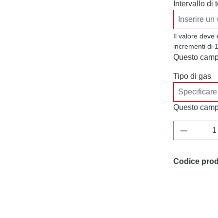
Intervallo di
Il valore deve
incrementi di 1
Questo campo
Tipo di gas
Questo campo
Quantità 
Codice prod