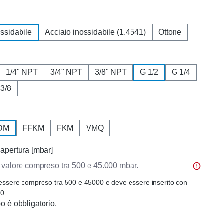
ossidabile
Acciaio inossidabile (1.4541)
Ottone
1/4" NPT
3/4" NPT
3/8" NPT
G 1/2
G 1/4
 3/8
DM
FFKM
FKM
VMQ
 apertura [mbar]
 essere compreso tra 500 e 45000 e deve essere inserito con
10.
 è obbligatorio.