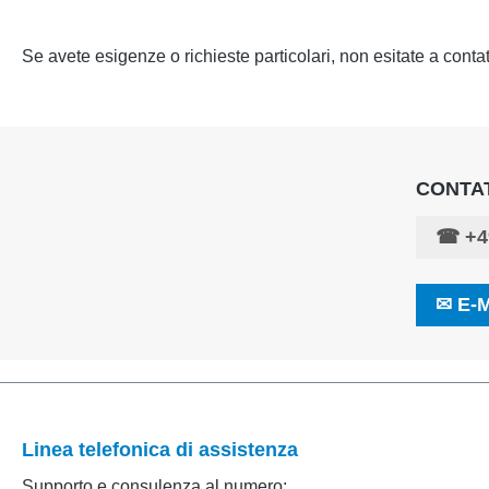
Se avete esigenze o richieste particolari, non esitate a contatt
CONTAT
☎
+4
✉
E-M
Linea telefonica di assistenza
Supporto e consulenza al numero: