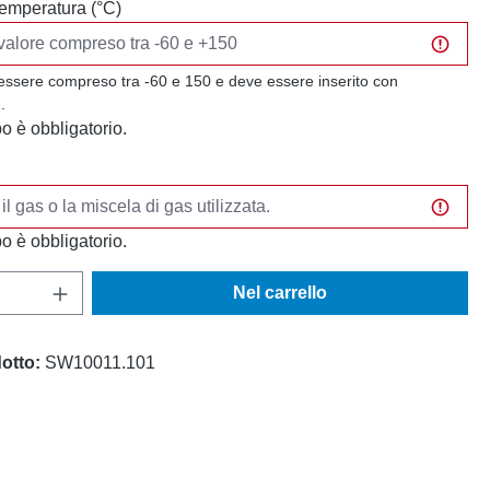
 temperatura (°C)
 essere compreso tra -60 e 150 e deve essere inserito con
.
 è obbligatorio.
 è obbligatorio.
del prodotto: inserisci la quantità desidera
Nel carrello
otto:
SW10011.101