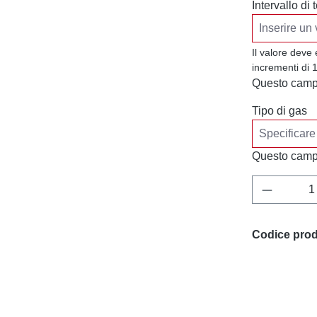
Intervallo di
Il valore deve
incrementi di 1
Questo campo
Tipo di gas
Questo campo
Quantità 
Codice prod