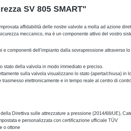
icurezza SV 805 SMART"
ata affidabilità delle nostre valvole a molla ad azione diretta
 sicurezza meccanico, ma è un componente attivo del vostro sist
componenti dell'impianto dalla sovrapressione attraverso lo sfi
 lo stato della valvola in modo immediato e preciso.
tamente sulla valvola visualizzano lo stato (aperta/chiusa) in lo
e trasmesso elettronicamente e in tempo reale al centro di control
o della Direttiva sulle attrezzature a pressione (2014/68/UE), Ca
postata e personalizzata con certificazione ufficiale TÜV
e o ottone