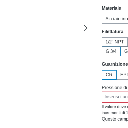
Seleziona
Materiale
Acciaio ino
Seleziona
Filettatura
1/2" NPT
G 3/4
G
Seleziona
Guarnizione
CR
EP
Pressione di
Il valore deve
incrementi di 
Questo campo