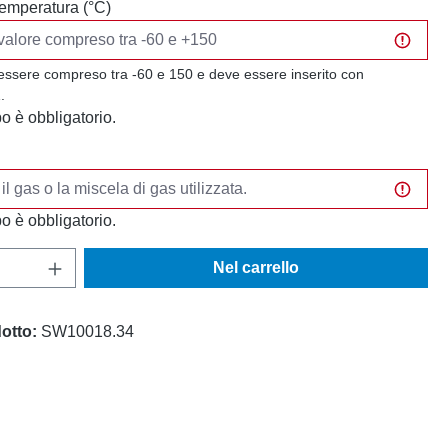
 temperatura (°C)
 essere compreso tra -60 e 150 e deve essere inserito con
.
 è obbligatorio.
 è obbligatorio.
del prodotto: inserisci la quantità desidera
Nel carrello
otto:
SW10018.34