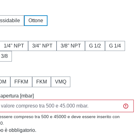
ssidabile
Ottone
1/4" NPT
3/4" NPT
3/8" NPT
G 1/2
G 1/4
 3/8
DM
FFKM
FKM
VMQ
 apertura [mbar]
 essere compreso tra 500 e 45000 e deve essere inserito con
10.
 è obbligatorio.