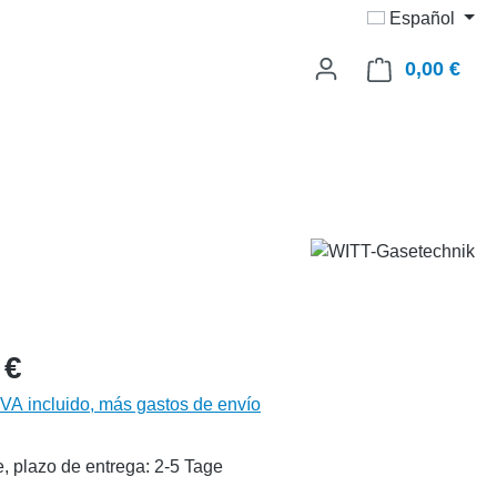
Español
0,00 €
El c
 €
IVA incluido, más gastos de envío
, plazo de entrega: 2-5 Tage