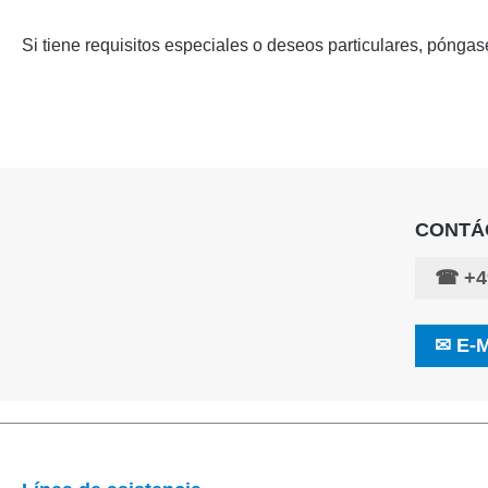
Si tiene requisitos especiales o deseos particulares, pónga
CONTÁ
☎
+4
✉
E-M