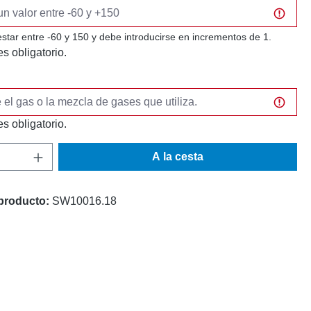
estar entre -60 y 150 y debe introducirse en incrementos de 1.
s obligatorio.
s obligatorio.
 del producto: introduce la cantidad desea
A la cesta
producto:
SW10016.18