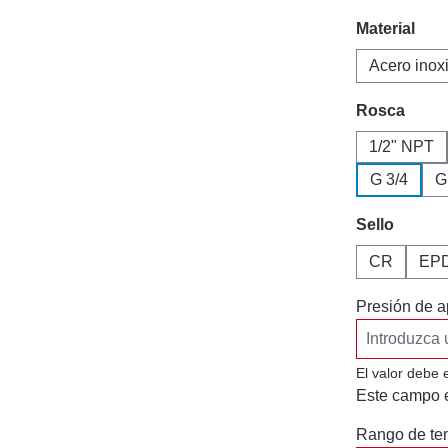
Seleccione
Material
Acero inox
Seleccione
Rosca
1/2" NPT
G 3/4
G
Seleccione
Sello
CR
EP
Presión de a
El valor debe 
Este campo e
Rango de tem