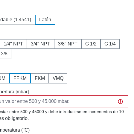
idable (1.4541)
Latón
1/4" NPT
3/4" NPT
3/8" NPT
G 1/2
G 1/4
 3/8
DM
FFKM
FKM
VMQ
pertura [mbar]
estar entre 500 y 45000 y debe introducirse en incrementos de 10.
s obligatorio.
peratura (°C)