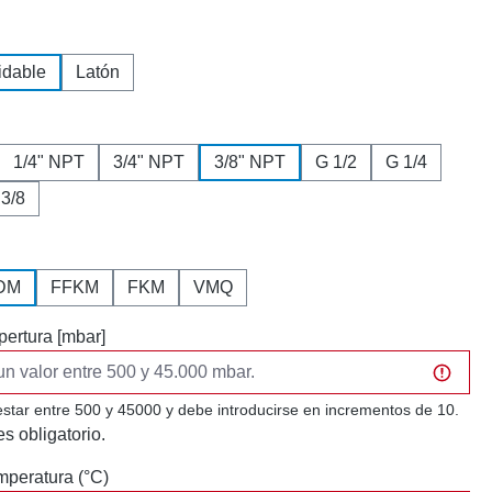
idable
Latón
1/4" NPT
3/4" NPT
3/8" NPT
G 1/2
G 1/4
 3/8
DM
FFKM
FKM
VMQ
pertura [mbar]
estar entre 500 y 45000 y debe introducirse en incrementos de 10.
s obligatorio.
peratura (°C)