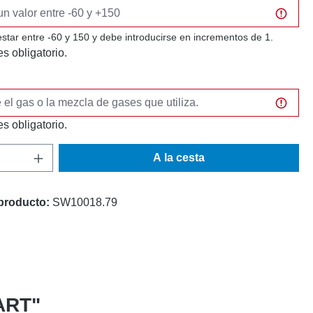
estar entre -60 y 150 y debe introducirse en incrementos de 1.
s obligatorio.
s obligatorio.
 del producto: introduce la cantidad desea
A la cesta
producto:
SW10018.79
MART"