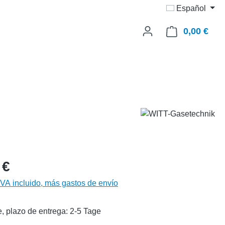
Español
0,00 €
El c
 €
IVA incluido, más gastos de envío
, plazo de entrega: 2-5 Tage