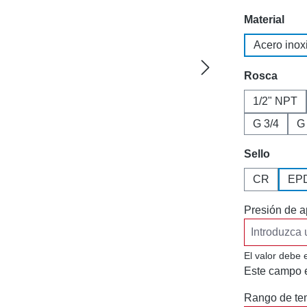
Seleccione
Material
Acero inox
Seleccione
Rosca
1/2" NPT
G 3/4
G
Seleccione
Sello
CR
EP
Presión de a
El valor debe 
Este campo e
Rango de tem