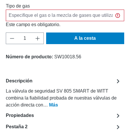
Tipo de gas
Este campo es obligatorio.
Cantidad del producto: introduce la cantida
A la cesta
Número de producto:
SW10018.56
Descripción
La válvula de seguridad SV 805 SMART de WITT
combina la fiabilidad probada de nuestras válvulas de
acción directa con…
Más
Propiedades
Pestaña 2