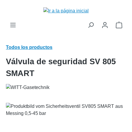
enido principal
El c
Todos los productos
Válvula de seguridad SV 805
SMART
Omitir galería de imágenes