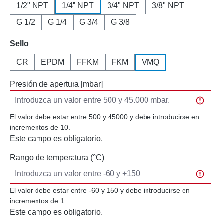
1/2" NPT
1/4" NPT
3/4" NPT
3/8" NPT
G 1/2
G 1/4
G 3/4
G 3/8
Seleccione
Sello
CR
EPDM
FFKM
FKM
VMQ
Presión de apertura [mbar]
El valor debe estar entre 500 y 45000 y debe introducirse en
incrementos de 10.
Este campo es obligatorio.
Rango de temperatura (°C)
El valor debe estar entre -60 y 150 y debe introducirse en
incrementos de 1.
Este campo es obligatorio.