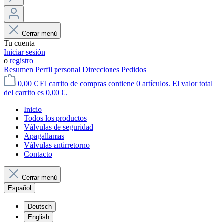
Cerrar menú
Tu cuenta
Iniciar sesión
o
registro
Resumen
Perfil personal
Direcciones
Pedidos
0,00 €
El carrito de compras contiene 0 artículos. El valor total
del carrito es 0,00 €.
Inicio
Todos los productos
Válvulas de seguridad
Apagallamas
Válvulas antirretorno
Contacto
Cerrar menú
Español
Deutsch
English