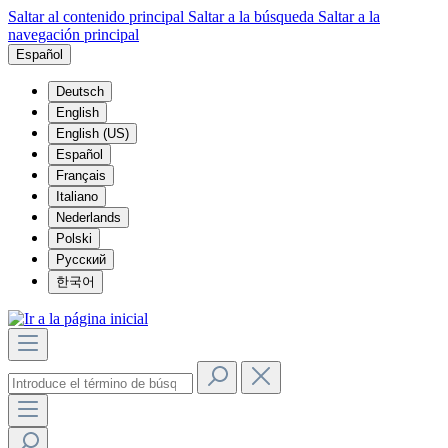
Saltar al contenido principal
Saltar a la búsqueda
Saltar a la
navegación principal
Español
Deutsch
English
English (US)
Español
Français
Italiano
Nederlands
Polski
Русский
한국어