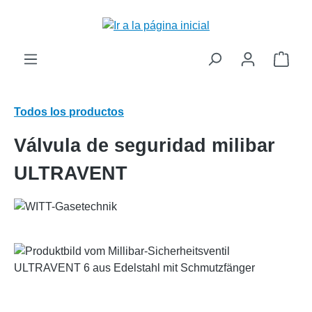
enido principal
El c
Todos los productos
Válvula de seguridad milibar
ULTRAVENT
Omitir galería de imágenes