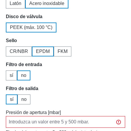
Latón
Acero inoxidable
Seleccione
Disco de válvula
PEEK (máx. 100 °C)
Seleccione
Sello
CR/NBR
EPDM
FKM
Seleccione
Filtro de entrada
sí
no
Seleccione
Filtro de salida
sí
no
Presión de apertura [mbar]