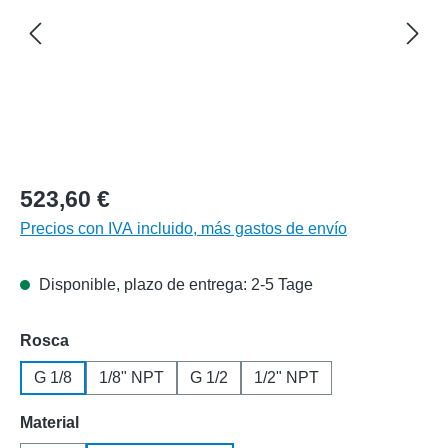
523,60 €
Precios con IVA incluido, más gastos de envío
Disponible, plazo de entrega: 2-5 Tage
Seleccione
Rosca
G 1/8
1/8" NPT
G 1/2
1/2" NPT
Seleccione
Material