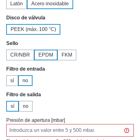
Latón
Acero inoxidable
Seleccione
Disco de válvula
PEEK (máx. 100 °C)
Seleccione
Sello
CR/NBR
EPDM
FKM
Seleccione
Filtro de entrada
sí
no
Seleccione
Filtro de salida
sí
no
Presión de apertura [mbar]