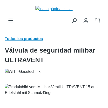
enido principal
El c
Todos los productos
Válvula de seguridad milibar
ULTRAVENT
Omitir galería de imágenes