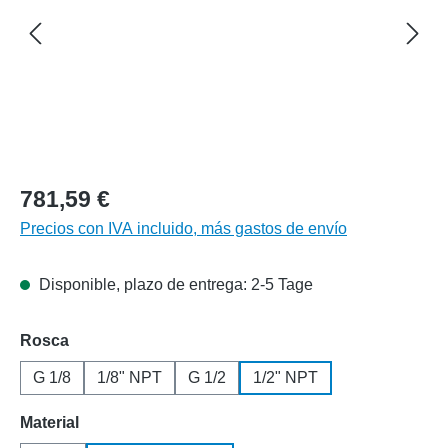
781,59 €
Precios con IVA incluido, más gastos de envío
Disponible, plazo de entrega: 2-5 Tage
Seleccione
Rosca
G 1/8
1/8" NPT
G 1/2
1/2" NPT
Seleccione
Material