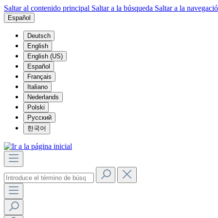
Saltar al contenido principal
Saltar a la búsqueda
Saltar a la navegació
Español
Deutsch
English
English (US)
Español
Français
Italiano
Nederlands
Polski
Русский
한국어