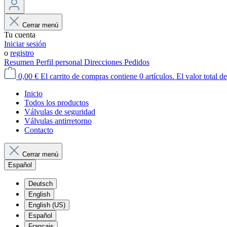
Cerrar menú
Tu cuenta
Iniciar sesión
o
registro
Resumen
Perfil personal
Direcciones
Pedidos
0,00 €
El carrito de compras contiene 0 artículos. El valor total de
Inicio
Todos los productos
Válvulas de seguridad
Válvulas antirretorno
Contacto
Cerrar menú
Español
Deutsch
English
English (US)
Español
Français