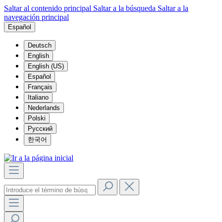
Saltar al contenido principal
Saltar a la búsqueda
Saltar a la
navegación principal
Español
Deutsch
English
English (US)
Español
Français
Italiano
Nederlands
Polski
Русский
한국어