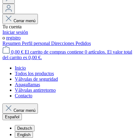
Cerrar menú
Tu cuenta
Iniciar sesión
o
registro
Resumen
Perfil personal
Direcciones
Pedidos
0,00 €
El carrito de compras contiene 0 artículos. El valor total
del carrito es 0,00 €.
Inicio
Todos los productos
Válvulas de seguridad
Apagallamas
Válvulas antirretorno
Contacto
Cerrar menú
Español
Deutsch
English