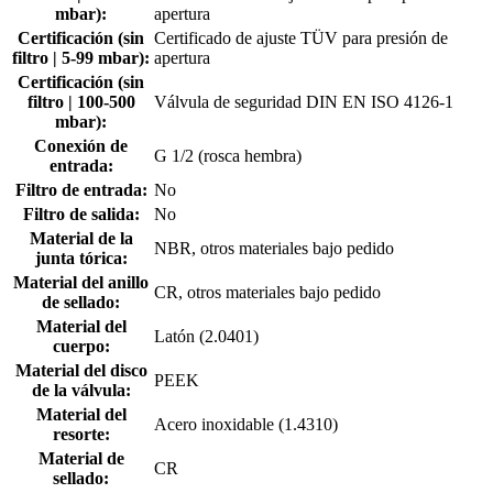
mbar):
apertura
Certificación (sin
Certificado de ajuste TÜV para presión de
filtro | 5-99 mbar):
apertura
Certificación (sin
filtro | 100-500
Válvula de seguridad DIN EN ISO 4126-1
mbar):
Conexión de
G 1/2 (rosca hembra)
entrada:
Filtro de entrada:
No
Filtro de salida:
No
Material de la
NBR, otros materiales bajo pedido
junta tórica:
Material del anillo
CR, otros materiales bajo pedido
de sellado:
Material del
Latón (2.0401)
cuerpo:
Material del disco
PEEK
de la válvula:
Material del
Acero inoxidable (1.4310)
resorte:
Material de
CR
sellado: