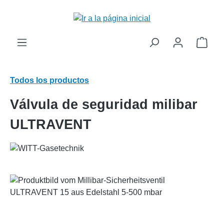
enido principal
El c
Todos los productos
Válvula de seguridad milibar
ULTRAVENT
Omitir galería de imágenes