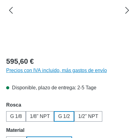
595,60 €
Precios con IVA incluido, más gastos de envío
Disponible, plazo de entrega: 2-5 Tage
Seleccione
Rosca
G 1/8
1/8" NPT
G 1/2
1/2" NPT
Seleccione
Material