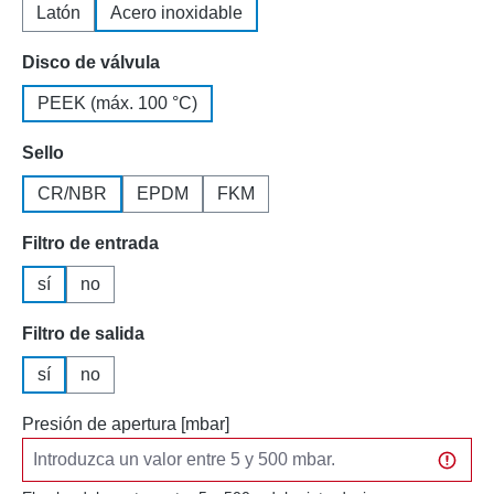
Latón
Acero inoxidable
Seleccione
Disco de válvula
PEEK (máx. 100 °C)
Seleccione
Sello
CR/NBR
EPDM
FKM
Seleccione
Filtro de entrada
sí
no
Seleccione
Filtro de salida
sí
no
Presión de apertura [mbar]