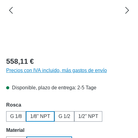
558,11 €
Precios con IVA incluido, más gastos de envío
Disponible, plazo de entrega: 2-5 Tage
Seleccione
Rosca
G 1/8
1/8" NPT
G 1/2
1/2" NPT
Seleccione
Material