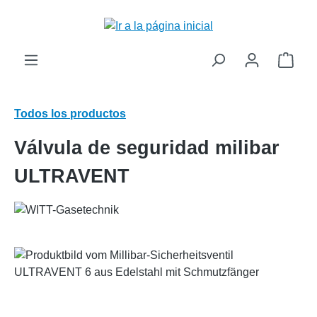
enido principal
El c
Todos los productos
Válvula de seguridad milibar
ULTRAVENT
Omitir galería de imágenes