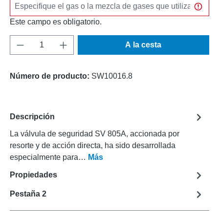
Este campo es obligatorio.
Cantidad del producto: introduce la cantida
A la cesta
Número de producto:
SW10016.8
Descripción
La válvula de seguridad SV 805A, accionada por
resorte y de acción directa, ha sido desarrollada
especialmente para…
Más
Propiedades
Pestaña 2