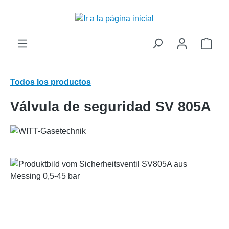
enido principal
El c
Todos los productos
Válvula de seguridad SV 805A
Omitir galería de imágenes