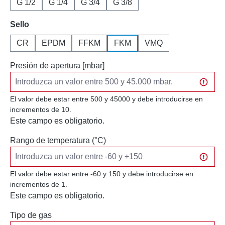
G 1/2
G 1/4
G 3/4
G 3/8
Seleccione
Sello
CR
EPDM
FFKM
FKM
VMQ
Presión de apertura [mbar]
El valor debe estar entre 500 y 45000 y debe introducirse en
incrementos de 10.
Este campo es obligatorio.
Rango de temperatura (°C)
El valor debe estar entre -60 y 150 y debe introducirse en
incrementos de 1.
Este campo es obligatorio.
Tipo de gas