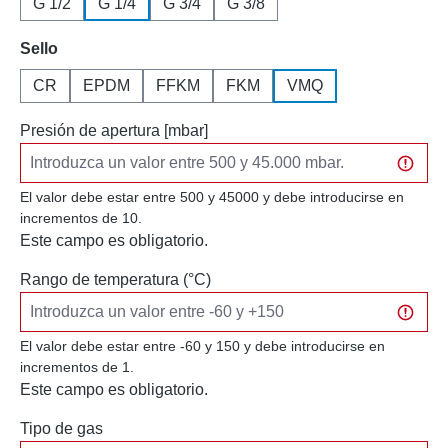
G 1/2
G 1/4
G 3/4
G 3/8
Seleccione
Sello
CR
EPDM
FFKM
FKM
VMQ
Presión de apertura [mbar]
El valor debe estar entre 500 y 45000 y debe introducirse en
incrementos de 10.
Este campo es obligatorio.
Rango de temperatura (°C)
El valor debe estar entre -60 y 150 y debe introducirse en
incrementos de 1.
Este campo es obligatorio.
Tipo de gas