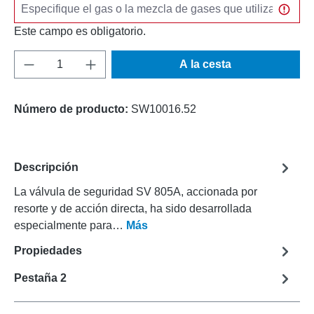
Este campo es obligatorio.
Cantidad del producto: introduce la cantida
A la cesta
Número de producto:
SW10016.52
Descripción
La válvula de seguridad SV 805A, accionada por
resorte y de acción directa, ha sido desarrollada
especialmente para…
Más
Propiedades
Pestaña 2