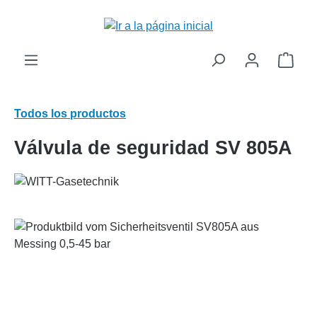
enido principal
El c
Todos los productos
Válvula de seguridad SV 805A
Omitir galería de imágenes