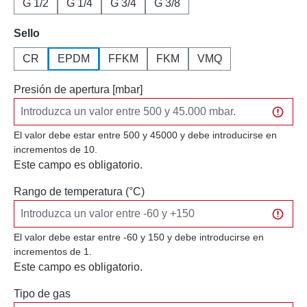
G 1/2
G 1/4
G 3/4
G 3/8
Seleccione
Sello
CR
EPDM
FFKM
FKM
VMQ
Presión de apertura [mbar]
El valor debe estar entre 500 y 45000 y debe introducirse en
incrementos de 10.
Este campo es obligatorio.
Rango de temperatura (°C)
El valor debe estar entre -60 y 150 y debe introducirse en
incrementos de 1.
Este campo es obligatorio.
Tipo de gas