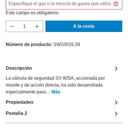
Este campo es obligatorio.
Cantidad del producto: introduce la cantida
A la cesta
Número de producto:
SW10016.39
Descripción
La válvula de seguridad SV 805A, accionada por
resorte y de acción directa, ha sido desarrollada
especialmente para…
Más
Propiedades
Pestaña 2