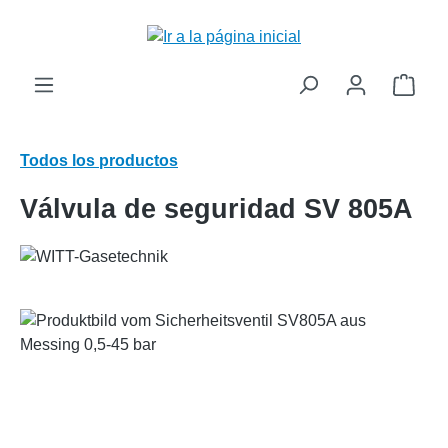
enido principal
El c
Todos los productos
Válvula de seguridad SV 805A
Omitir galería de imágenes