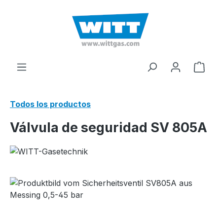
enido principal
El c
Todos los productos
Válvula de seguridad SV 805A
Omitir galería de imágenes