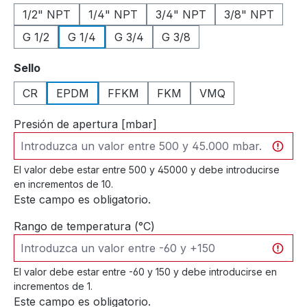
1/2" NPT
1/4" NPT
3/4" NPT
3/8" NPT
G 1/2
G 1/4
G 3/4
G 3/8
Seleccione
Sello
CR
EPDM
FFKM
FKM
VMQ
Presión de apertura [mbar]
El valor debe estar entre 500 y 45000 y debe introducirse
en incrementos de 10.
Este campo es obligatorio.
Rango de temperatura (°C)
El valor debe estar entre -60 y 150 y debe introducirse en
incrementos de 1.
Este campo es obligatorio.