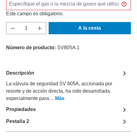
Este campo es obligatorio.
Cantidad del producto: introduce la cantida
A la cesta
Número de producto:
SV805A.1
Descripción
La válvula de seguridad SV 805A, accionada por
resorte y de acción directa, ha sido desarrollada
especialmente para…
Más
Propiedades
Pestaña 2