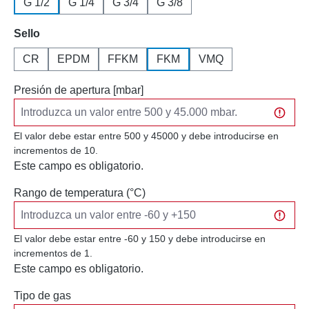
G 1/2
G 1/4
G 3/4
G 3/8
Seleccione
Sello
CR
EPDM
FFKM
FKM
VMQ
Presión de apertura [mbar]
El valor debe estar entre 500 y 45000 y debe introducirse en
incrementos de 10.
Este campo es obligatorio.
Rango de temperatura (°C)
El valor debe estar entre -60 y 150 y debe introducirse en
incrementos de 1.
Este campo es obligatorio.
Tipo de gas