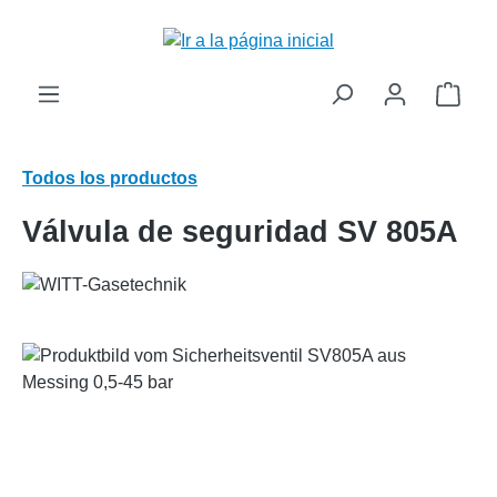
enido principal
El c
Todos los productos
Válvula de seguridad SV 805A
Omitir galería de imágenes