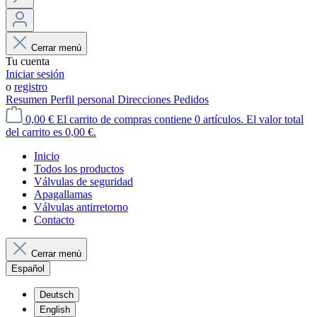
Cerrar menú
Tu cuenta
Iniciar sesión
o
registro
Resumen
Perfil personal
Direcciones
Pedidos
0,00 €
El carrito de compras contiene 0 artículos. El valor total
del carrito es 0,00 €.
Inicio
Todos los productos
Válvulas de seguridad
Apagallamas
Válvulas antirretorno
Contacto
Cerrar menú
Español
Deutsch
English