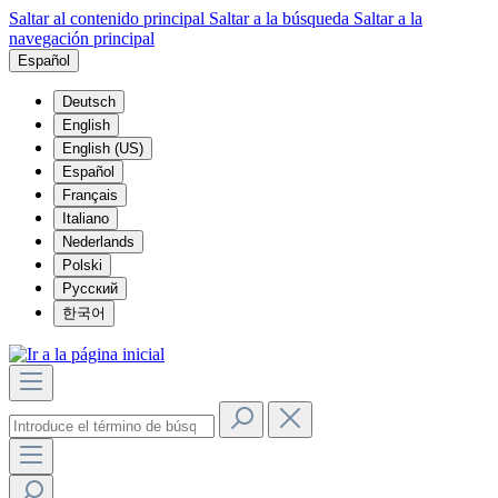
Saltar al contenido principal
Saltar a la búsqueda
Saltar a la
navegación principal
Español
Deutsch
English
English (US)
Español
Français
Italiano
Nederlands
Polski
Русский
한국어