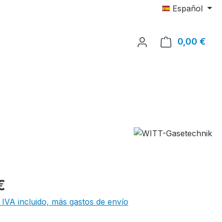
Español
0,00 €
El c
€
 IVA incluido, más gastos de envío