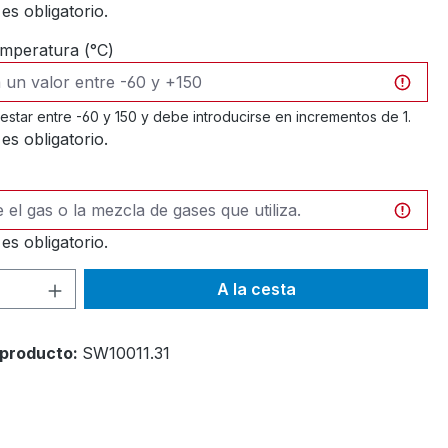
es obligatorio.
mperatura (°C)
 estar entre -60 y 150 y debe introducirse en incrementos de 1.
es obligatorio.
es obligatorio.
d del producto: introduce la cantidad d
A la cesta
producto:
SW10011.31