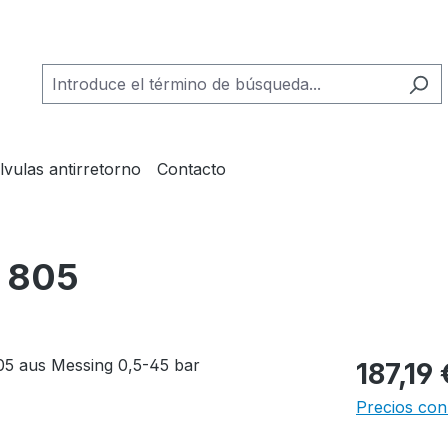
lvulas antirretorno
Contacto
V 805
187,19 
Precios con