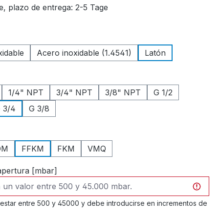
e, plazo de entrega: 2-5 Tage
xidable
Acero inoxidable (1.4541)
Latón
1/4" NPT
3/4" NPT
3/8" NPT
G 1/2
 3/4
G 3/8
DM
FFKM
FKM
VMQ
apertura [mbar]
 estar entre 500 y 45000 y debe introducirse en incrementos de