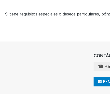
Si tiene requisitos especiales o deseos particulares, p
CONTÁ
☎
+4
✉
E-M