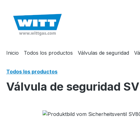
 búsqueda
Saltar a la navegación principal
Inicio
Todos los productos
Válvulas de seguridad
Vá
Todos los productos
Válvula de seguridad S
Omitir galería de imágenes