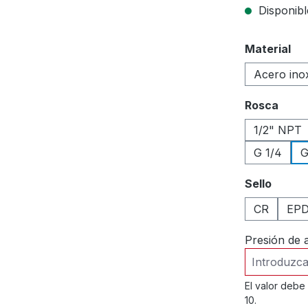
Disponibl
Seleccione
Material
Acero ino
Seleccione
Rosca
1/2" NPT
G 1/4
G
Seleccione
Sello
CR
EP
Presión de 
El valor debe
10.